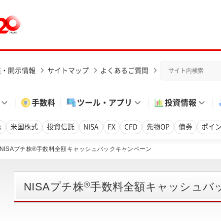
業・開示情報
サイトマップ
よくあるご質問
手数料
ツール・アプリ
投資情報
株
米国株式
投資信託
NISA
FX
CFD
先物OP
債券
ポイ
NISAプチ株®手数料全額キャッシュバックキャンペーン
®
NISAプチ株
手数料全額キャッシュバ