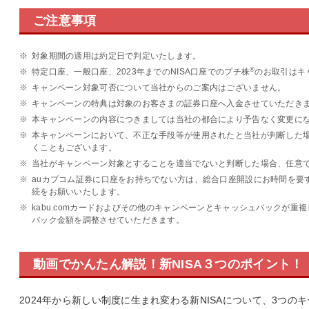
ご注意事項
※
対象期間の適用は約定日で判定いたします。
®
※
特定口座、一般口座、2023年までのNISA口座でのプチ株
のお取引はキ
※
キャンペーン対象可否について当社からのご案内はございません。
※
キャンペーンの特典は対象のお客さまの証券口座へ入金させていただき
※
本キャンペーンの内容につきましては当社の都合により予告なく変更に
※
本キャンペーンにおいて、不正な手段等が使用されたと当社が判断した
くこともございます。
※
当社がキャンペーン対象とすることを適当でないと判断した場合、任意
※
auカブコム証券に口座をお持ちでない方は、総合口座開設にお時間を要
続をお願いいたします。
※
kabu.comカードおよびその他のキャンペーンとキャッシュバックが
バック金額を調整させていただきます。
動画でかんたん解説！新NISA３つのポイント！
2024年から新しい制度に生まれ変わる新NISAについて、3つ