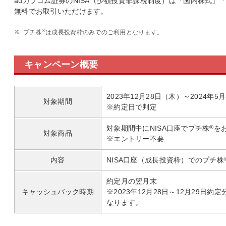
auカブコム証券のNISA（少額投資非課税制度）は「国内株式
無料でお取引いただけます。
®
※
プチ株
は成長投資枠のみでのご利用となります。
キャンペーン概要
2023年12月28日（木）～2024年5
対象期間
※約定日で判定
対象期間中にNISA口座でプチ株
®
を
対象商品
※エントリー不要
内容
NISA口座（成長投資枠）でのプチ株
約定月の翌月末
キャッシュバック時期
※2023年12月28日～12月29日約
なります。