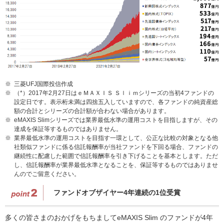
※
三菱UFJ国際投信作成
※
（*）2017年2月27日はｅＭＡＸＩＳ Ｓｌｉｍシリーズの当初4ファンドの
設定日です。表示桁未満は四捨五入していますので、各ファンドの純資産総
額の合計とシリーズの合計額が合わない場合があります。
※
eMAXIS Slimシリーズでは業界最低水準の運用コストを目指しますが、その
達成を保証等するものではありません。
※
業界最低水準の運用コストを目指す一環として、公正な比較の対象となる他
社類似ファンドに係る信託報酬率が当社ファンドを下回る場合、ファンドの
継続性に配慮した範囲で信託報酬率を引き下げることを基本とします。ただ
し、信託報酬率が業界最低水準となることを、保証等するものではありませ
んのでご留意ください。
ファンドオブザイヤー4年連続の1位受賞
多くの皆さまのおかげをもちましてeMAXIS Slim のファンドが4年