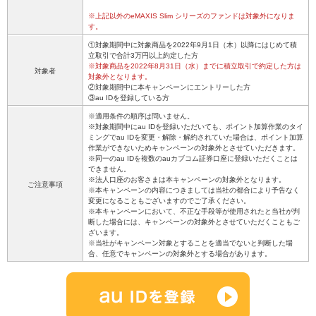
※上記以外のeMAXIS Slim シリーズのファンドは対象外になりま
す。
①対象期間中に対象商品を2022年9月1日（木）以降にはじめて積
立取引で合計3万円以上約定した方
※対象商品を2022年8月31日（水）までに積立取引で約定した方は
対象者
対象外となります。
②対象期間中に本キャンペーンにエントリーした方
③au IDを登録している方
※適用条件の順序は問いません。
※対象期間中にau IDを登録いただいても、ポイント加算作業のタイ
ミングでau IDを変更・解除・解約されていた場合は、ポイント加算
作業ができないためキャンペーンの対象外とさせていただきます。
※同一のau IDを複数のauカブコム証券口座に登録いただくことは
できません。
※法人口座のお客さまは本キャンペーンの対象外となります。
ご注意事項
※本キャンペーンの内容につきましては当社の都合により予告なく
変更になることもございますのでご了承ください。
※本キャンペーンにおいて、不正な手段等が使用されたと当社が判
断した場合には、キャンペーンの対象外とさせていただくこともご
ざいます。
※当社がキャンペーン対象とすることを適当でないと判断した場
合、任意でキャンペーンの対象外とする場合があります。