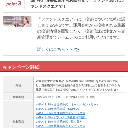
au PAY 情報収集からお取引まで、ファンド選びはフ
ァンドスクエアで！
「ファンドスクエア」は、投資について気軽に話
し合えるSNSです。運用会社から投稿される最新
の投資情報を閲覧したり、投資信託の注文から資
産管理までシームレスにご利用いただけます。
詳しくはこちら＞＞
キャンペーン詳細
対象期間中に対象商品（eMAXIS Slim６銘柄）を初めて積立約定
内容
し、対象期間中の約定金額の合計が3万円以上のお客さまの中から
抽選で500名さまに2,000Pontaポイントをプレゼントいたします。
対象期間
2022年9月1日（木）～2022年11月30日（水）
eMAXIS Slim 全世界株式（オール・カントリー）
eMAXIS Slim 米国株式（S&P500）
eMAXIS Slim 先進国株式インデックス
eMAXIS Slim バランス（8資産均等型）
対象商品
eMAXIS Slim 全世界株式（除く日本）
eMAXIS Slim 新興国株式インデックス