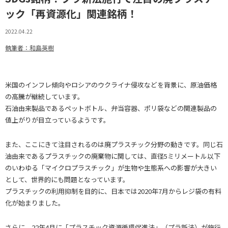
ック「再資源化」関連銘柄！
2022.04.22
執筆者：和島英樹
米国のインフレ傾向やロシアのウクライナ侵攻などを背景に、原油価格
の高騰が継続しています。
石油由来製品であるペットボトル、弁当容器、ポリ袋などの関連製品の
値上がりが目立っているようです。
また、ここにきて注目されるのは廃プラスチック分野の動きです。同じ石
油由来であるプラスチックの廃棄物に関しては、直径5ミリメートル以下
のいわゆる「マイクロプラスチック」が生物や生態系への影響が大きい
として、世界的にも問題となっています。
プラスチックの利用抑制を目的に、日本では2020年7月からレジ袋の有料
化が始まりました。
さらに、22年4月に「プラスチック資源循環促進法」（プラ新法）が施行