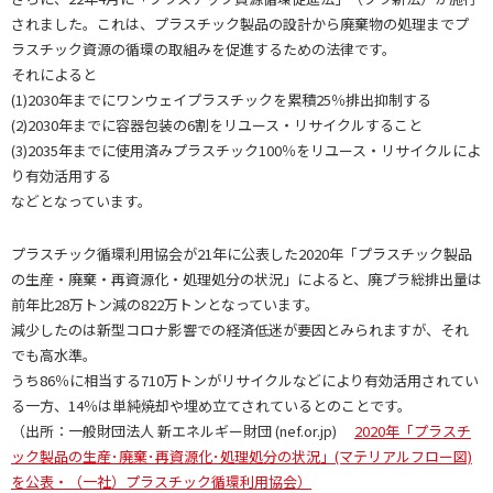
されました。これは、プラスチック製品の設計から廃棄物の処理までプ
ラスチック資源の循環の取組みを促進するための法律です。
それによると
(1)2030年までにワンウェイプラスチックを累積25％排出抑制する
(2)2030年までに容器包装の6割をリユース・リサイクルすること
(3)2035年までに使用済みプラスチック100％をリユース・リサイクルによ
り有効活用する
などとなっています。
プラスチック循環利用協会が21年に公表した2020年「プラスチック製品
の生産・廃棄・再資源化・処理処分の状況」によると、廃プラ総排出量は
前年比28万トン減の822万トンとなっています。
減少したのは新型コロナ影響での経済低迷が要因とみられますが、それ
でも高水準。
うち86％に相当する710万トンがリサイクルなどにより有効活用されてい
る一方、14％は単純焼却や埋め立てされているとのことです。
（出所：一般財団法人 新エネルギー財団 (nef.or.jp)
2020年「プラスチ
ック製品の生産･廃棄･再資源化･処理処分の状況」(マテリアルフロー図)
を公表・（一社）プラスチック循環利用協会）