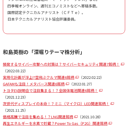
四季報オンライン、週刊エコノミストなどへ寄稿多数。
国際認定テクニカルアナリスト（ＣＦＴｅ）。
日本テクニカルアナリスト協会評議委員。
和島英樹の「深堀りテーマ株分析」
頻発するサイバー攻撃への対策は？サイバーセキュリティ関連7銘柄！
（2022.03.22）
実用化計画が浮上!?空飛ぶクルマ関連6銘柄
（2022.02.22）
GAFAMも注目！メタバース関連6銘柄
（2022.01.27）
トヨタEV説明会で注目集まる！？全固体電池関連6銘柄！
（2021.12.23）
次世代ディスプレイの本命！？ミニ（マイクロ）LED関連銘柄！
（2021.11.25）
価格高騰で注目を集める！？LNG関連銘柄
（2021.10.28）
再生エネルギーを水素で貯蔵？Power To Gas（P2G）関連銘柄