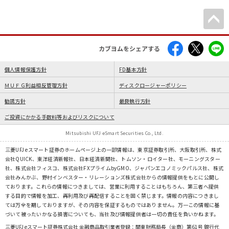
カブヨムをシェアする
個人情報保護方針
FD基本方針
ＭＵＦＧ利益相反管理方針
ディスクロージャーポリシー
勧誘方針
最良執行方針
ご投資にかかる手数料等およびリスクについて
Mitsubishi UFJ eSmart Securities Co., Ltd.
三菱UFJ eスマート証券のホームページ上の一部情報は、東京証券取引所、大阪取引所、株式
会社QUICK、東洋経済新報社、日本経済新聞社、トムソン・ロイター社、モーニングスター
社、株式会社フィスコ、株式会社FXプライムbyGMO、ジャパンエコノミックパルス社、株式
会社みんかぶ、野村インベスター・リレーションズ株式会社からの情報提供をもとに公開し
ております。これらの情報につきましては、営業に利用することはもちろん、第三者へ提供
する目的で情報を加工、再利用及び再配信することを固く禁じます。情報の内容につきまし
ては万全を期しておりますが、その内容を保証するものではありません。万一この情報に基
づいて被ったいかなる損害についても、当社及び情報提供者は一切の責任を負いかねます。
三菱UFJ eスマート証券株式会社 金融商品取引業者登録：関東財務局長（金商）第61号 銀行代