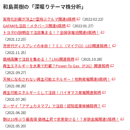
和島英樹の「深堀りテーマ株分析」
実用化計画が浮上!?空飛ぶクルマ関連6銘柄
（2022.02.22）
GAFAMも注目！メタバース関連6銘柄
（2022.01.27）
トヨタEV説明会で注目集まる！？全固体電池関連6銘柄！
（2021.12.23）
次世代ディスプレイの本命！？ミニ（マイクロ）LED関連銘柄！
（2021.11.25）
価格高騰で注目を集める！？LNG関連銘柄
（2021.10.28）
再生エネルギーを水素で貯蔵？Power To Gas（P2G）関連銘柄
（2021.09.27）
天候に左右されない再生可能エネルギー！地熱発電関連8銘柄！
（2021.08.26）
再生可能エネルギーとして注目！バイオマス発電関連銘柄
（2021.07.26）
エーザイ「アデュカヌマブ」で注目！認知症薬候補銘柄？
（2021.06.28）
銅は10年ぶり最高値 価格上昇で恩恵受ける！？非鉄金属関連5銘柄！
（2021.05.20）