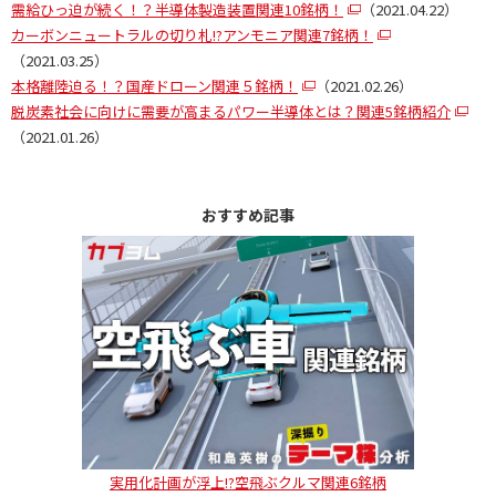
需給ひっ迫が続く！？半導体製造装置関連10銘柄！
（2021.04.22）
カーボンニュートラルの切り札!?アンモニア関連7銘柄！
（2021.03.25）
本格離陸迫る！？国産ドローン関連５銘柄！
（2021.02.26）
脱炭素社会に向けに需要が高まるパワー半導体とは？関連5銘柄紹介
（2021.01.26）
おすすめ記事
実用化計画が浮上!?空飛ぶクルマ関連6銘柄