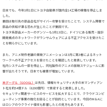
日本でも、今年3月1日にトヨタ自動車が国内全14工場の稼働を停止しま
した。
要因は取引先の部品会社がサイバー攻撃を受けたことで、システム障害で
部品の供給が滞る恐れが生じたことが要因です。
トヨタ系部品メーカーのデンソーも3月13日に、ドイツにある販売・設計
開発拠点のネットワークがランサムウェアによる不正アクセスを受けたこ
とを明らかにしています。
また、アニメ制作老舗の東映アニメーションは3月に第3者によるネット
ワークへの不正アクセスを受けたことを確認したと発表しています。
社内システムの一部を停止し、同社製作のアニメの放映スケジュールに影
響が出たそうです。日本でも被害が増加しています。
米グーグル（GOOGL）
は先日、情報セキュリティ大手の米マンディアン
ト社を約54億ドル（6200億円）で買収すると発表しました。
セキュリティ関連サービスのサービスを拡大することで、クラウドコンピ
ューティング事業の強化を図ることが目的としています。今回のM＆Aに
はロシアのウクライナ侵攻も影響したとの見方もあります。