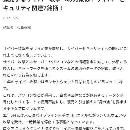
キュリティ関連7銘柄！
2022.03.22
執筆者：和島英樹
サイバー攻撃を受ける企業が増加し、サイバーセキュリティへの関心がこ
れまでになく高まっています。
サイバー攻撃とはサーバーやパソコンなどの情報端末に対して、外部から
侵入し、ネットワークを通じてシステムの破壊やデータの窃取、改ざん
などを行う行為を指します。
21年のサイバー攻撃ではランサムウェアと呼ばれるものが目立っていま
す。
これは、パソコンなどが感染し、企業や団体などが保有するデータを暗
号化したりすることで使用不能にし、復元と引き換えに“身代金”を要求す
る不正なプログラムです。
21年5月には米石油パイプライン大手のコロニアル社がランサムウェアの
攻撃を受け、一時操業を停止する事態となっています。
ロシアによるウクライナ侵攻でもサイバー攻撃が取りざたされています。