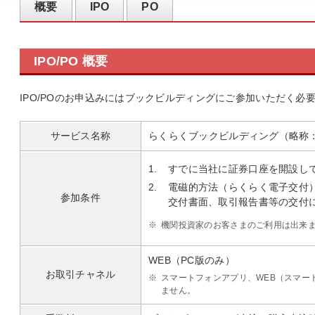
概要
IPO
PO
IPO/PO 概要
IPO/POのお申込みにはブックビルディングにご参加いただく必
サービス名称
らくらくブックビルディング（略称：
1.
すでに当社に証券口座を開設し
2.
電磁的方法（らくらく電子交付
参加条件
交付書面、取引報告書等の交付
※
機関投資家のお客さまのご利用は出来
WEB（PC版のみ）
お取引チャネル
※
スマートフォンアプリ、WEB（スマー
ません。