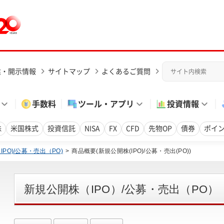
業・開示情報
サイトマップ
よくあるご質問
手数料
ツール・アプリ
投資情報
株
米国株式
投資信託
NISA
FX
CFD
先物OP
債券
ポイ
PO)/公募・売出（PO)
商品概要(新規公開株(IPO)/公募・売出(PO))
新規公開株（IPO）/公募・売出（PO