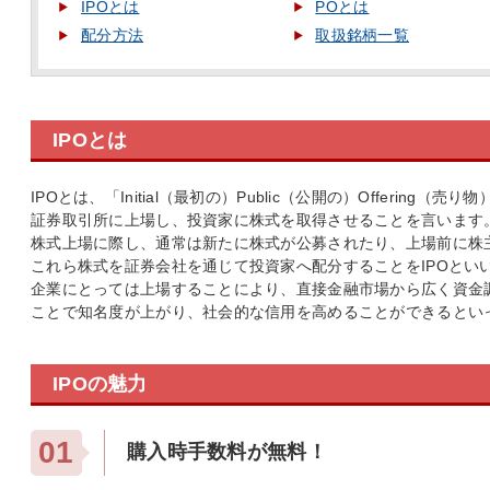
IPOとは
POとは
配分方法
取扱銘柄一覧
IPOとは
IPOとは、「Initial（最初の）Public（公開の）Offerin
証券取引所に上場し、投資家に株式を取得させることを言います
株式上場に際し、通常は新たに株式が公募されたり、上場前に株
これら株式を証券会社を通じて投資家へ配分することをIPOとい
企業にとっては上場することにより、直接金融市場から広く資金
ことで知名度が上がり、社会的な信用を高めることができるとい
IPOの魅力
01
購入時手数料が無料！