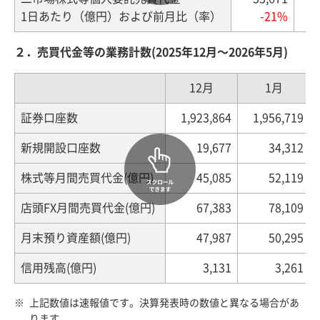
1日あたり（億円）および前月比（率）
-21%
２．売買代金等の業務計数(2025年12月～2026年5月)
12月
1月
証券口座数
1,923,864
1,956,719
新規開設口座数
19,677
34,312
株式等月間売買代金(億円)
45,085
52,119
店頭FX月間売買代金(億円)
67,383
78,109
月末預り資産額(億円)
47,987
50,295
信用残高(億円)
3,131
3,261
上記数値は速報値です。決算発表時の数値と異なる場合があ
ります。