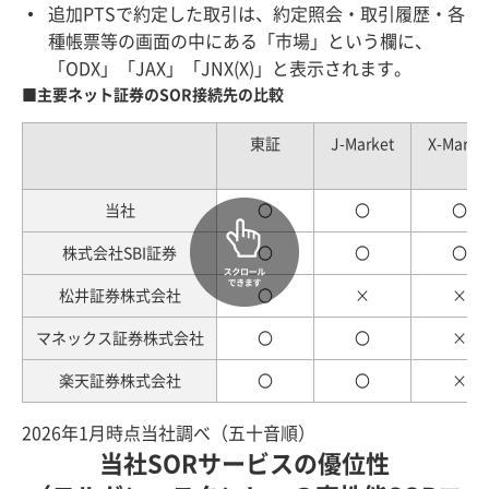
追加PTSで約定した取引は、約定照会・取引履歴・各
種帳票等の画面の中にある「市場」という欄に、
「ODX」「JAX」「JNX(X)」と表示されます。
■主要ネット証券のSOR接続先の比較
東証
J-Market
X-Marke
当社
〇
〇
〇
株式会社SBI証券
〇
〇
〇
松井証券株式会社
〇
×
×
マネックス証券株式会社
〇
〇
×
楽天証券株式会社
〇
〇
×
2026年1月時点当社調べ（五十音順）
当社SORサービスの優位性