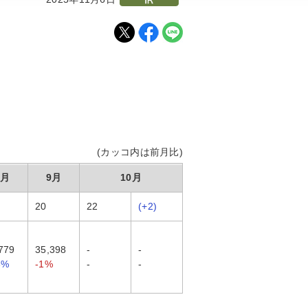
(カッコ内は前月比)
8月
9月
10月
20
22
(+2)
779
35,398
-
-
3%
-1%
-
-