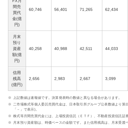
FX月
間売
60,746
56,401
71,265
62,434
買代
金(億
円)
月末
預り
資産
40,258
40,988
42,511
44,033
額(億
円)
信用
残高
2,656
2,983
2,667
3,099
(億円)
※
上記数値は速報値です。決算発表時の数値と異なる場合があります。
※
二市場株式等個人委託売買代金は、日本取引所グループ公表数値より算出
「－」で表示)。
※
株式等月間売買代金には、上場投資信託（ＥＴＦ）、不動産投資信託証券(
※
月末預り資産額は、時価ベースの金額です。また信用残高は、月末受渡