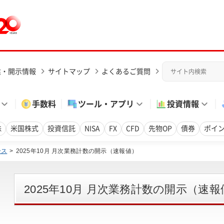
業・開示情報
サイトマップ
よくあるご質問
手数料
ツール・アプリ
投資情報
株
米国株式
投資信託
NISA
FX
CFD
先物OP
債券
ポイ
ース
2025年10月 月次業務計数の開示（速報値）
2025年10月 月次業務計数の開示（速報