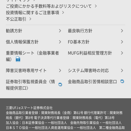
ご投資にかかる手数料等およびリスクについて
投資情報に関するご注意事項
不公正取引
勧誘方針
最良執行方針
個人情報保護方針
FD基本方針
重要情報シート（金融事業者
MUFG利益相反管理方針
編）
障害災害時専用サイト
システム障害時の対応
証券取引等監視委員会〈情
金融商品取引苦情相談窓口
報提供窓口〉
三菱UFJ eスマート証券株式会社
金融商品取引業者登録：関東財務局長（金商）第61号 銀行代理業許可：関東財務
局長（銀代）第8号 電子決済等代行業者登録：関東財務局長（電代）第18号
加入協会：日本証券業協会・一般社団法人 金融先物取引業協会・一般社団法人
日本ＳＴＯ協会・一般社団法人資産運用業協会・一般社団法人 第二種金融商品取