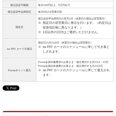
積立設定可能額
毎月100円以上、5万円以下
積立設定申込締切日
毎月9日の2営業日前
積立設定申込締切日の翌月1日（休業日の場合は翌営業日）
※
指定日の翌営業日に発注を行います。（約定日は
指定日
投資信託毎に異なります。）
※
1日以外の日付はご選択いただけません。
指定日の月の10日（休業日の場合は翌営業日）
※
au PAY カードのスケジュールに準じて引き落と
au PAY カード引落日
しされます。
Ponta会員ID連携済のお客さま：積立買付する月の12～15日
Ponta会員ID未連携のお客さま：積立買付する月の10日
※
au PAY カードのスケジュールに準じて還元され
Pontaポイント還元
ます。