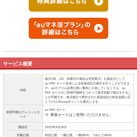
サービス概要
毎月1回、1日（休業日の場合は翌営業日）を指定日として、
au PAY カード決済による投資信託の積立を行うことができま
す。auカブコム証券口座に事前に入金していなくても、au
内容
PAY カードのご利用可能枠をつかって毎月自動で積立をするこ
とが可能です。毎月積立で買付された投資信託の約定金額に応
じて1％のPontaポイントを還元します。
au PAY カード
使用可能なクレジットカ
※
家族カードはご使用いただけません。
ード
開始日
2022年3月28日
対象口座
特定口座、一般口座、一般NISA、つみたてNISA