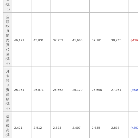
(億
円)
店
頭
FX
月
間
売
46,171
43,031
37,753
41,663
39,181
38,745
(-436
買
代
金
(億
円)
月
末
預
り
資
25,951
26,071
26,562
26,170
26,506
27,051
(+54
産
額
(億
円)
信
用
残
2,421
2,512
2,524
2,407
2,635
2,838
(+20
高
(億