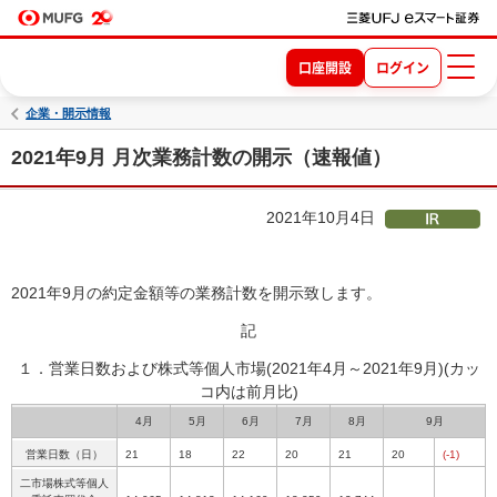
口座開設
ログイン
企業・開示情報
2021年9月 月次業務計数の開示（速報値）
2021年10月4日
2021年9月の約定金額等の業務計数を開示致します。
記
１．営業日数および株式等個人市場(2021年4月～2021年9月)
(カッ
コ内は前月比)
4月
5月
6月
7月
8月
9月
営業日数（日）
21
18
22
20
21
20
(-1)
二市場株式等個人