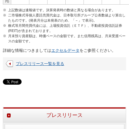
円)
※
上記数値は速報値です。決算発表時の数値と異なる場合があります。
※
二市場株式等個人委託売買代金は、日本取引所グループ公表数値より算出し
たものです。(発表月分は未発表のため、「－」で表示)。
※
株式等月間売買代金には、上場投資信託（ＥＴＦ）、不動産投資信託証券
(REIT)が含まれております。
※
月末預り資産額は、時価ベースの金額です。また信用残高は、月末受渡ベー
スの金額です。
詳細な情報につきましては
エクセルデータ
をご参照ください。
プレスリリース一覧を見る
プレスリリース