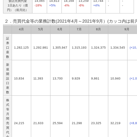
委託売買代金
14,065
14,813
14,169
13,259
13,744
-
-
1日あたり（億
-18%
+5%
-4%
-6%
+4%
-
-
円）（前月比）
２．売買代金等の業務計数(2021年4月～2021年9月）
(カッコ内は前
4月
5月
6月
7月
8月
9月
証
券
口
1,282,125
1,292,981
1,305,947
1,315,193
1,324,375
1,334,545
(+10
座
数
新
規
開
設
10,834
11,393
13,700
9,929
9,861
10,940
(+1,
口
座
数
株
式
等
月
間
売
24,215
21,633
25,594
21,298
23,325
32,219
(+8,
買
代
金