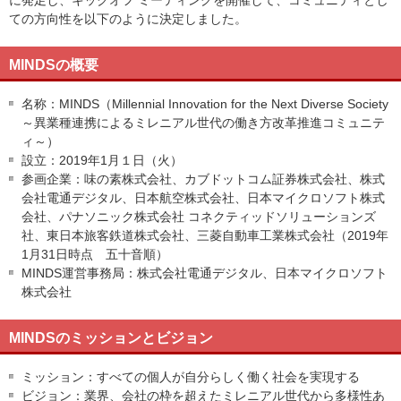
に発足し、キックオフ ミーティングを開催して、コミュニティとし
ての方向性を以下のように決定しました。
MINDSの概要
名称：MINDS（Millennial Innovation for the Next Diverse Society
～異業種連携によるミレニアル世代の働き方改革推進コミュニテ
ィ～）
設立：2019年1月１日（火）
参画企業：味の素株式会社、カブドットコム証券株式会社、株式
会社電通デジタル、日本航空株式会社、日本マイクロソフト株式
会社、パナソニック株式会社 コネクティッドソリューションズ
社、東日本旅客鉄道株式会社、三菱自動車工業株式会社（2019年
1月31日時点 五十音順）
MINDS運営事務局：株式会社電通デジタル、日本マイクロソフト
株式会社
MINDSのミッションとビジョン
ミッション：すべての個人が自分らしく働く社会を実現する
ビジョン：業界、会社の枠を超えたミレニアル世代から多様性あ