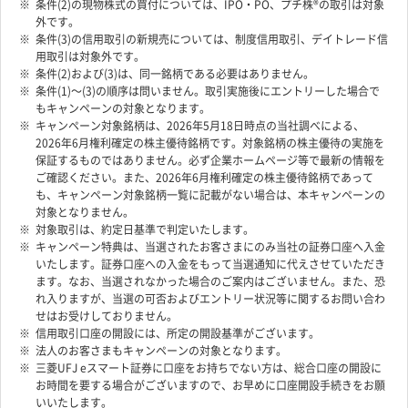
条件(2)の現物株式の買付については、IPO・PO、プチ株®の取引は対象
外です。
条件(3)の信用取引の新規売については、制度信用取引、デイトレード信
用取引は対象外です。
条件(2)および(3)は、同一銘柄である必要はありません。
条件(1)～(3)の順序は問いません。取引実施後にエントリーした場合で
もキャンペーンの対象となります。
キャンペーン対象銘柄は、2026年5月18日時点の当社調べによる、
2026年6月権利確定の株主優待銘柄です。対象銘柄の株主優待の実施を
保証するものではありません。必ず企業ホームページ等で最新の情報を
ご確認ください。また、2026年6月権利確定の株主優待銘柄であって
も、キャンペーン対象銘柄一覧に記載がない場合は、本キャンペーンの
対象となりません。
対象取引は、約定日基準で判定いたします。
キャンペーン特典は、当選されたお客さまにのみ当社の証券口座へ入金
いたします。証券口座への入金をもって当選通知に代えさせていただき
ます。なお、当選されなかった場合のご案内はございません。また、恐
れ入りますが、当選の可否およびエントリー状況等に関するお問い合わ
せはお受けしておりません。
信用取引口座の開設には、所定の開設基準がございます。
法人のお客さまもキャンペーンの対象となります。
三菱UFJ eスマート証券に口座をお持ちでない方は、総合口座の開設に
お時間を要する場合がございますので、お早めに口座開設手続きをお願
いいたします。