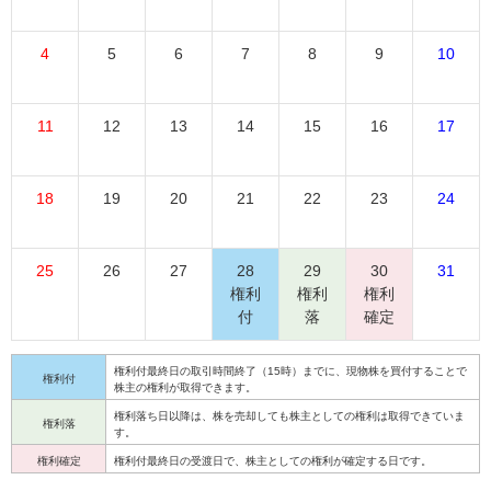
4
5
6
7
8
9
10
11
12
13
14
15
16
17
18
19
20
21
22
23
24
25
26
27
28
29
30
31
権利
権利
権利
付
落
確定
権利付最終日の取引時間終了（15時）までに、現物株を買付することで
権利付
株主の権利が取得できます。
権利落ち日以降は、株を売却しても株主としての権利は取得できていま
権利落
す。
権利確定
権利付最終日の受渡日で、株主としての権利が確定する日です。