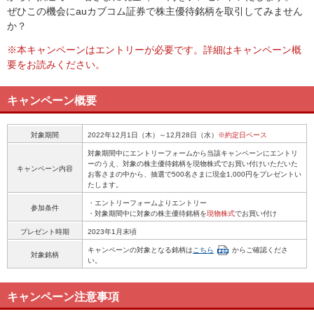
ぜひこの機会にauカブコム証券で株主優待銘柄を取引してみません
か？
※本キャンペーンはエントリーが必要です。詳細はキャンペーン概
要をお読みください。
キャンペーン概要
対象期間
2022年12月1日（木）～12月28日（水）
※約定日ベース
対象期間中にエントリーフォームから当該キャンペーンにエントリ
ーのうえ、対象の株主優待銘柄を現物株式でお買い付けいただいた
キャンペーン内容
お客さまの中から、抽選で500名さまに現金1,000円をプレゼントい
たします。
・エントリーフォームよりエントリー
参加条件
・対象期間中に対象の株主優待銘柄を
現物株式
でお買い付け
プレゼント時期
2023年1月末頃
キャンペーンの対象となる銘柄は
こちら
からご確認くださ
対象銘柄
い。
キャンペーン注意事項