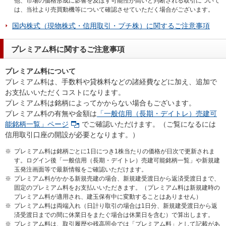
他、市場の価格形成に影響を及ぼす可能性が高いと判断される取引について
は、当社より売買動機等について確認させていただく場合がございます。
国内株式（現物株式・信用取引・プチ株）に関するご注意事項
プレミアム料に関するご注意事項
プレミアム料について
プレミアム料は、手数料や貸株料などの諸経費などに加え、追加で
お支払いいただくコストになります。
プレミアム料は銘柄によってかからない場合もございます。
プレミアム料の有無や金額は
「一般信用（長期・デイトレ）売建可
能銘柄一覧」ページ
でご確認いただけます。（ご覧になるには
信用取引口座の開設が必要となります。）
※
プレミアム料は銘柄ごとに1日につき1株当たりの価格が日次で更新されま
す。ログイン後「一般信用（長期・デイトレ）売建可能銘柄一覧」や新規建
玉発注画面等で最新情報をご確認いただけます。
※
プレミアム料がかかる新規売建の場合、新規建受渡日から返済受渡日まで、
固定のプレミアム料をお支払いいただきます。（プレミアム料は新規建時の
プレミアム料が適用され、建玉保有中に変動することはありません）
※
プレミアム料は両端入れ（日計り取引の場合は1日分、新規建受渡日から返
済受渡日までの間に休業日をまたぐ場合は休業日を含む）で算出します。
※
プレミアム料は、取引履歴や残高照会では「プレミアム料」として記載があ