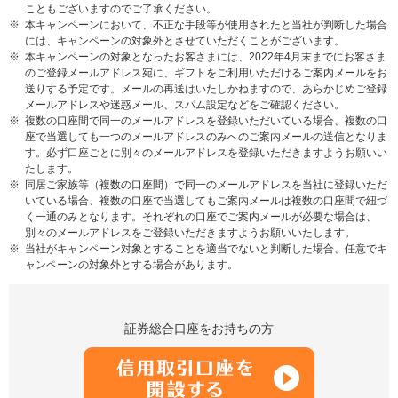
こともございますのでご了承ください。
※
本キャンペーンにおいて、不正な手段等が使用されたと当社が判断した場合
には、キャンペーンの対象外とさせていただくことがございます。
※
本キャンペーンの対象となったお客さまには、2022年4月末までにお客さま
のご登録メールアドレス宛に、ギフトをご利用いただけるご案内メールをお
送りする予定です。メールの再送はいたしかねますので、あらかじめご登録
メールアドレスや迷惑メール、スパム設定などをご確認ください。
※
複数の口座間で同一のメールアドレスを登録いただいている場合、複数の口
座で当選しても一つのメールアドレスのみへのご案内メールの送信となりま
す。必ず口座ごとに別々のメールアドレスを登録いただきますようお願いい
たします。
※
同居ご家族等（複数の口座間）で同一のメールアドレスを当社に登録いただ
いている場合、複数の口座で当選してもご案内メールは複数の口座間で紐づ
く一通のみとなります。それぞれの口座でご案内メールが必要な場合は、
別々のメールアドレスをご登録いただきますようお願いいたします。
※
当社がキャンペーン対象とすることを適当でないと判断した場合、任意でキ
ャンペーンの対象外とする場合があります。
証券総合口座をお持ちの方