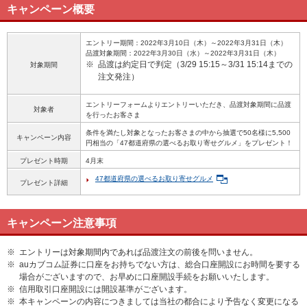
キャンペーン概要
エントリー期間：2022年3月10日（木）～2022年3月31日（木）
品渡対象期間：2022年3月30日（水）～2022年3月31日（木）
※
品渡は約定日で判定（3/29 15:15～3/31 15:14までの
対象期間
注文発注）
エントリーフォームよりエントリーいただき、品渡対象期間に品渡
対象者
を行ったお客さま
条件を満たし対象となったお客さまの中から抽選で50名様に5,500
キャンペーン内容
円相当の「47都道府県の選べるお取り寄せグルメ」をプレゼント！
プレゼント時期
4月末
47都道府県の選べるお取り寄せグルメ
プレゼント詳細
キャンペーン注意事項
※
エントリーは対象期間内であれば品渡注文の前後を問いません。
※
auカブコム証券に口座をお持ちでない方は、総合口座開設にお時間を要する
場合がございますので、お早めに口座開設手続をお願いいたします。
※
信用取引口座開設には開設基準がございます。
※
本キャンペーンの内容につきましては当社の都合により予告なく変更になる