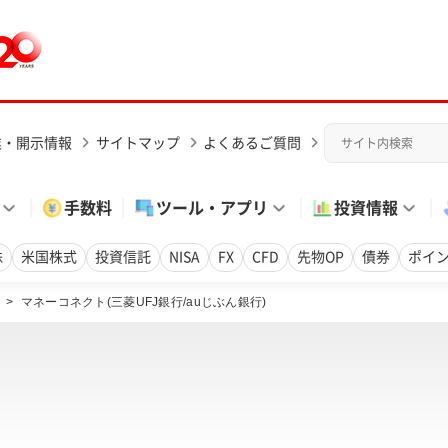
業・開示情報
サイトマップ
よくあるご質問
手数料
ツール・アプリ
投資情報
株
米国株式
投資信託
NISA
FX
CFD
先物OP
債券
ポイ
>
マネーコネクト(三菱UFJ銀行/auじぶん銀行)