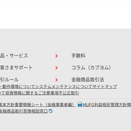
品・サービス
手数料
客さまサポート
コラム（カブヨム）
引ルール
金融商品取引法
・動作環境について
システムメンテナンスについて
サイトマップ
いて
投資情報に関するご注意事項
不公正取引
D基本方針
重要情報シート（金融事業者編）
MUFG利益相反管理方針
金融商品取引苦情相談窓口