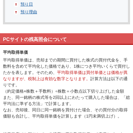
預り日
預り理由
PCサイトの残高照会について
平均取得単価
平均取得単価は、売却までの期間に買付した株式の買付代金を、手
数料を含めて平均化した価格であり、1株につき平均いくらで買付し
たかを表します。そのため、
平均取得単価は買付単価とは価格が異
なりますが、税制上は有効な数字となります。
計算方法は以下の通
りです。
（約定価格×株数＋手数料）÷株数＝小数点以下切り上げした金額
また、同一銘柄の株式等を2回以上にわたって購入した場合は、「総
平均法に準ずる方法」で計算します。
なお、売却後、同日に同一銘柄を買付けた場合、その買付分の取得
価額も合計し、平均取得単価を計算します（1円未満切上げ）。