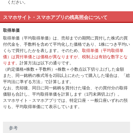
ください。
スマホサイト・スマホアプリの残高照会について
取得単価
取得単価（平均取得単価）は、売却までの期間に買付した株式の買
付代金を、手数料を含めて平均化した価格であり、1株につき平均い
くらで買付したかを表します。そのため、
取得単価（平均取得単
価）は買付単価とは価格が異なりますが、税制上は有効な数字とな
ります。
計算方法は以下の通りです。
（約定価格×株数＋手数料）÷株数＝小数点以下切り上げした金額
また、同一銘柄の株式等を2回以上にわたって購入した場合は、「総
平均法に準ずる方法」で計算します。
なお、売却後、同日に同一銘柄を買付けた場合、その買付分の取得
価額も合計し、平均取得単価を計算します（1円未満切上げ）。
スマホサイト・スマホアプリでは、特定口座・一般口座いずれの預
りも、平均取得単価にて表示しています。
参考