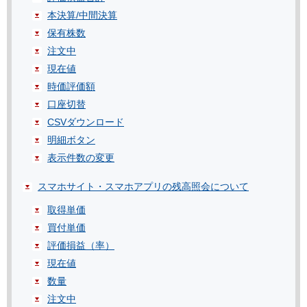
本決算/中間決算
保有株数
注文中
現在値
時価評価額
口座切替
CSVダウンロード
明細ボタン
表示件数の変更
スマホサイト・スマホアプリの残高照会について
取得単価
買付単価
評価損益（率）
現在値
数量
注文中