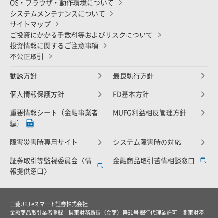
OS・ブラウザ・動作環境について
システムメンテナンスについて
サイトマップ
ご投資にかかる手数料等およびリスクについて
投資情報に関するご注意事項
不公正取引
勧誘方針
最良執行方針
個人情報保護方針
FD基本方針
重要情報シート（金融事業者
MUFG利益相反管理方針
編）
障害災害時専用サイト
システム障害時の対応
証券取引等監視委員会〈情
金融商品取引苦情相談窓口
報提供窓口〉
三菱UFJ eスマート証券株式会社
金融商品取引業者登録：関東財務局長（金商）第61号 銀行代理業許可：関東財務