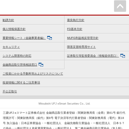
勧誘方針
最良執行方針
個人情報保護方針
FD基本方針
重要情報シート（金融事業者編）
MUFG利益相反管理方針
セキュリティ
障害災害時専用サイト
システム障害時の対応
証券取引等監視委員会〈情報提供窓口〉
金融商品取引苦情相談窓口
ご投資にかかる手数料等およびリスクについて
投資情報に関するご注意事項
不公正取引
Mitsubishi UFJ eSmart Securities Co., Ltd.
三菱UFJ eスマート証券株式会社 金融商品取引業者登録：関東財務局長（金商）第61号 銀行代
理業許可：関東財務局長（銀代）第8号 電子決済等代行業者登録：関東財務局長（電代）第18
号 加入協会：日本証券業協会・一般社団法人 金融先物取引業協会・一般社団法人 日本ＳＴ
Ｏ協会・一般社団法人資産運用業協会・一般社団法人 第二種金融商品取引業協会（加入順）