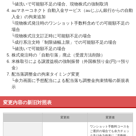
└値洗いで可能額不足の場合、現物株式の強制取消
auマネーコネクト 自動入金サービス（auじぶん銀行からの自動
入金）の拘束追加
└現物株式発注時のワンショット手数料含めての可能額不足の
場合
└現物株式注文訂正時に可能額不足の場合
└成行系注文時「制限値幅上限」での可能額不足の場合
└値洗いで可能額不足の場合
株式発注時の「自動引落」廃止（受渡方法削除）
米株取引による譲渡益税の強制振替（外国株預り金(円)⇒預り
金）
配当落調整金の拘束タイミング変更
└余力画面に予想配当による配当落ち調整金拘束情報の新規表
示
変更内容の新旧対照表
変更前
変更後
ワンショット手数料コースを
ご選択の場合でも余力チェッ
ク及び余力拘束に「手数料」