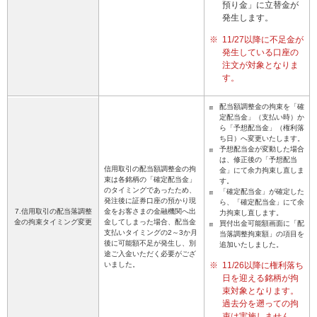
預り金」に立替金が
発生します。
※
11/27以降に不足金が
発生している口座の
注文が対象となりま
す。
配当額調整金の拘束を「確
定配当金」（支払い時）か
ら「予想配当金」（権利落
ち日）へ変更いたします。
予想配当金が変動した場合
は、修正後の「予想配当
信用取引の配当額調整金の拘
金」にて余力拘束し直しま
束は各銘柄の「確定配当金」
す。
のタイミングであったため、
「確定配当金」が確定した
発注後に証券口座の預かり現
ら、「確定配当金」にて余
7.信用取引の配当落調整
金をお客さまの金融機関へ出
力拘束し直します。
金の拘束タイミング変更
金してしまった場合、配当金
買付出金可能額画面に「配
支払いタイミングの2～3か月
当落調整拘束額」の項目を
後に可能額不足が発生し、別
追加いたしました。
途ご入金いただく必要がござ
いました。
※
11/26以降に権利落ち
日を迎える銘柄が拘
束対象となります。
過去分を遡っての拘
束は実施しません。