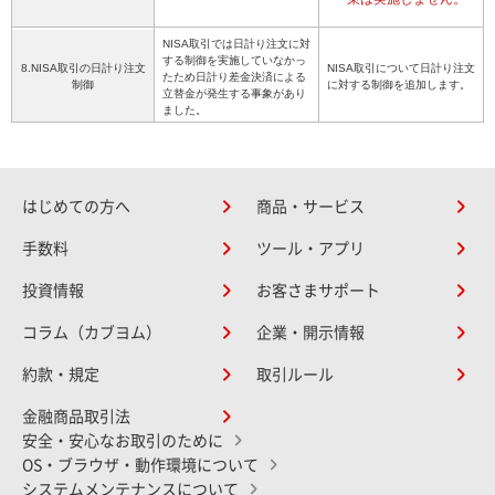
NISA取引では日計り注文に対
する制御を実施していなかっ
8.NISA取引の日計り注文
NISA取引について日計り注文
たため日計り差金決済による
制御
に対する制御を追加します。
立替金が発生する事象があり
ました。
はじめての方へ
商品・サービス
手数料
ツール・アプリ
投資情報
お客さまサポート
コラム（カブヨム）
企業・開示情報
約款・規定
取引ルール
金融商品取引法
安全・安心なお取引のために
OS・ブラウザ・動作環境について
システムメンテナンスについて