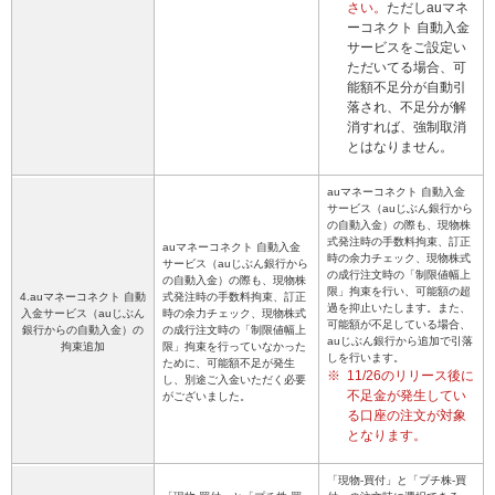
さい。
ただしauマネ
ーコネクト 自動入金
サービスをご設定い
ただいてる場合、可
能額不足分が自動引
落され、不足分が解
消すれば、強制取消
とはなりません。
auマネーコネクト 自動入金
サービス（auじぶん銀行から
の自動入金）の際も、現物株
式発注時の手数料拘束、訂正
auマネーコネクト 自動入金
時の余力チェック、現物株式
サービス（auじぶん銀行から
の成行注文時の「制限値幅上
の自動入金）の際も、現物株
限」拘束を行い、可能額の超
4.auマネーコネクト 自動
式発注時の手数料拘束、訂正
過を抑止いたします。また、
入金サービス（auじぶん
時の余力チェック、現物株式
可能額が不足している場合、
銀行からの自動入金）の
の成行注文時の「制限値幅上
auじぶん銀行から追加で引落
拘束追加
限」拘束を行っていなかった
しを行います。
ために、可能額不足が発生
※
11/26のリリース後に
し、別途ご入金いただく必要
不足金が発生してい
がございました。
る口座の注文が対象
となります。
「現物-買付」と「プチ株-買