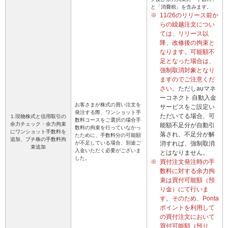
と「消費税」を含みます。
※
11/26のリリース前か
らの繰越注文につい
ては、リリース以
降、改修後の拘束と
なります。可能額不
足となった場合は、
強制取消対象となり
ますのでご注意くだ
さい。
ただしauマネ
ーコネクト 自動入金
お客さまが株式の買い注文を
サービスをご設定い
発注する際、ワンショット手
ただいてる場合、可
1.現物株式と信用取引の
数料コースをご選択の場合手
余力チェック・余力拘束
能額不足分が自動引
数料の拘束を行っていなかっ
にワンショット手数料を
落され、不足分が解
たために、手数料分の可能額
追加、プチ株の手数料拘
が不足している場合、別途ご
消すれば、強制取消
束追加
入金いただく必要がございま
とはなりません。
した。
※
買付注文発注時の手
数料に対する余力拘
束は買付可能額（預
り金）にて行いま
す。そのため、Ponta
ポイントを利用して
の買付注文において
買付可能額（預り