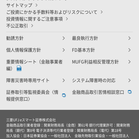
サイトマップ
ご投資にかかる手数料等およびリスクについて
投資情報に関するご注意事項
不公正取引
勧誘方針
最良執行方針
個人情報保護方針
FD基本方針
重要情報シート（金融事業者
MUFG利益相反管理方針
編）
障害災害時専用サイト
システム障害時の対応
証券取引等監視委員会〈情
金融商品取引苦情相談窓口
報提供窓口〉
三菱UFJ eスマート証券株式会社
金融商品取引業者登録：関東財務局長（金商）第61号 銀行代理業許可：関東財務
局長（銀代）第8号 電子決済等代行業者登録：関東財務局長（電代）第18号
加入協会：日本証券業協会・一般社団法人 金融先物取引業協会・一般社団法人