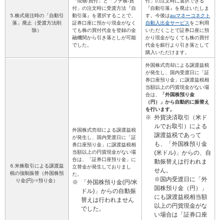
「現物-買付」と「プチ株-買
付」の注文時に選択できる
付」の注文時に受渡方法『自
『自動引落』を廃止いたしま
5.株式発注時の「自動引
動引落』を選択することで、
す。今後は
auマネーコネクト
落」廃止（受渡方法削
証券口座に預かり現金がなく
自動入出金サービス
をご利用
除）
ても株の買付代金を登録の金
いただくことで証券口座に預
融機関から引き落としが可能
かり現金がなくても株の買付
でした。
代金を銀行より引き落として
購入いただけます。
外国株式売却による譲渡益税
が発生し、国内受渡日に「証
券口座預り金」に譲渡益税相
当額以上の円貨現金がない場
合は、
「外国株預り金
（円）」から自動的に振替え
を行います。
※
外貨決済取引（米ド
ルでお取引）による
外国株式売却による譲渡益税
譲渡益税であって
が発生し、国内受渡日に「証
も、「外国株預り金
券口座預り金」に譲渡益税相
当額以上の円貨現金がない場
(米ドル)」からの、自
合は、「証券口座預り金」に
動振替えは行われま
6.米株取引による譲渡益
立替金が発生しておりまし
せん。
税の強制振替（外国株預
た。
※国内受渡日に「外
り金(円)⇒預り金）
※
「外国株預り金(円/米
国株預り金（円）」
ドル)」からの自動振
にも譲渡益税相当額
替えは行われません
以上の円貨現金がな
でした。
い場合は「証券口座