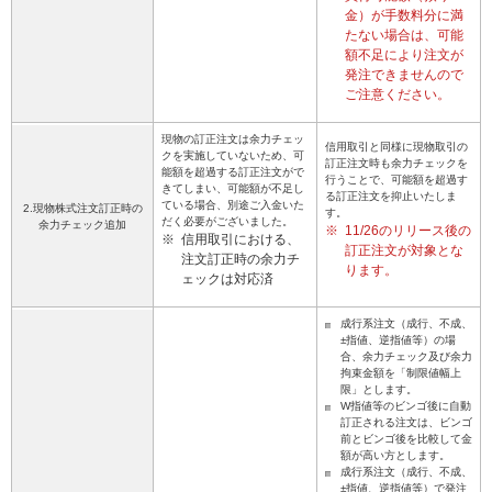
金）が手数料分に満
たない場合は、可能
額不足により注文が
発注できませんので
ご注意ください。
現物の訂正注文は余力チェッ
信用取引と同様に現物取引の
クを実施していないため、可
訂正注文時も余力チェックを
能額を超過する訂正注文がで
行うことで、可能額を超過す
きてしまい、可能額が不足し
る訂正注文を抑止いたしま
ている場合、別途ご入金いた
2.現物株式注文訂正時の
す。
だく必要がございました。
余力チェック追加
※
11/26のリリース後の
※
信用取引における、
訂正注文が対象とな
注文訂正時の余力チ
ります。
ェックは対応済
成行系注文（成行、不成、
±指値、逆指値等）の場
合、余力チェック及び余力
拘束金額を「制限値幅上
限」とします。
W指値等のビンゴ後に自動
訂正される注文は、ビンゴ
前とビンゴ後を比較して金
額が高い方とします。
成行系注文（成行、不成、
±指値、逆指値等）で発注