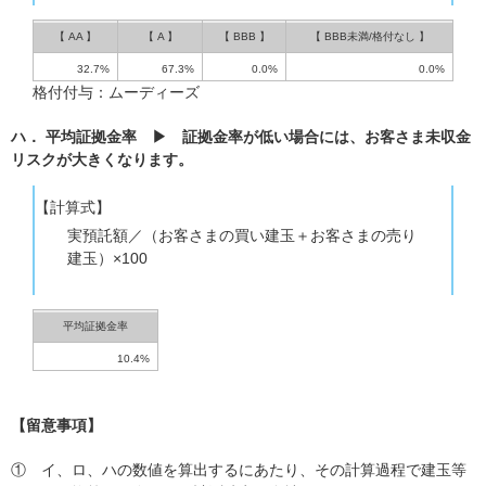
【 AA 】
【 A 】
【 BBB 】
【 BBB未満/格付なし 】
32.7%
67.3%
0.0%
0.0%
格付付与：ムーディーズ
ハ． 平均証拠金率 ▶ 証拠金率が低い場合には、お客さま未収金
リスクが大きくなります。
【計算式】
実預託額／（お客さまの買い建玉＋お客さまの売り
建玉）×100
平均証拠金率
10.4%
【留意事項】
①
イ、ロ、ハの数値を算出するにあたり、その計算過程で建玉等