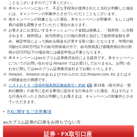
こともございますのでご了承ください。
※
本キャンペーンにおいて、不正な手段等が使用されたと当社が判断した場合
には、キャンペーンの対象外とさせていただくこともございます。
※
他キャンペーンの対象となった場合、本キャンペーンが対象外、もしくは特
典の金額を調整させていただく場合があります。
※
お客さまにお支払いするキャッシュバック金額は税務上、「雑所得」に分類
されます。雑所得は、給与所得などの他の所得と合計して総所得金額を求
め、確定申告によって納める税金を計算する取り扱いとなります。年間の給
与額が2,000万円以下の給与所得者の方で、給与所得及び退職所得以外の所
得が20万円以下の場合等には確定申告は不要となります。
※
本キャンペーンはauカブコム証券株式会社による提供です。本キャンペーン
についてのお問い合わせは Amazon ではお受けしておりません。お問い合
わせに関してはauカブコム証券株式会社までお願いいたします。
※
Amazon、Amazon.co.jp およびそれらのロゴは Amazon.com, Inc.またはそ
の関連会社の商標です。
※
シストレＦＸ（店頭外国為替証拠金取引）約款
第18条（取引停止・契
約の解除）の各号に定める事項に該当する行為を行った場合、又はそのよう
な行為を行ったと当社が判断したお客さまは、キャンペーンの対象外とさせ
ていただきます。
FXに関するご注意事項
auカブコム証券の口座をお持ちでない方
証券・FX取引口座