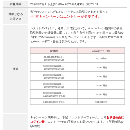
対象期間
2020年2月1日(土)00:00～2020年4月30日(木)23:59
®
当社のシストレFX
において一定のお取引をされたお客さま
対象となる
※
本キャンペーンはエントリーが必要です。
お客さま
®
シストレFX
(ミニ、通常、大口)において、キャンペーン期間中の新規
取引数量の合計数量に応じて、お取引条件を満たしたお客さまに最大50
万円分のAmazonギフト券をプレゼントいたします。各取引数量の条件
とAmazonギフト券額は以下のとおりです。
取引数量
Amazonギフト券額
50,000,000通貨以上～
10,000円分
100,000,000通貨未満
100,000,000通貨以上～
100,000円分
概要
200,000,000通貨未満
200,000,000通貨以上～
150,000円分
300,000,000通貨未満
300,000,000通貨以上～
200,000円分
500,000,000通貨未満
500,000,000通貨以上～
300,000円分
1,000,000,000通貨未満
1,000,000,000通貨以上
500,000円分
キャンペーン期間中に、下記 「エントリーフォーム」より
お取引画面に
ログイン後
、エントリーのお手続きをお願いいたします。（所要時間30
秒程度）