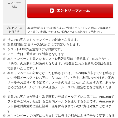
エントリー
方法
エントリーフォーム
プレゼントの
2020年6月末までにお客さまのご登録メールアドレス宛に、Amazonギ
送付方法
フト券をご利用いただけるご案内メールをお送りする予定です。
※
法人のお客さまもキャンペーンの対象となります。
※
対象期間(約定日ベース)の約定にて判定いたします。
※
シストレFX
®
の全通貨ペアが対象です。
※
ミニ・大口・通常すべて対象となります。
※
本キャンペーン対象となるシストレFX
®
取引は「新規建て」のみとなり、
「決済」のお取引は対象外となります。(複数日にわたる新規取引は合算し
て計算いたします。)
※
本キャンペーンの対象となったお客さまには、 2020年6月末までにお客さま
のご登録メールアドレス宛に、Amazonギフト券をご利用いただけるご案内
メールをお送りする予定です。メールの再送はいたしかねますので、あらか
じめご登録メールアドレスや迷惑メール、スパム設定などをご確認くださ
い。
※
対象のお客さまが決まり次第随時ご登録メールアドレス宛てに、Amazonギ
フト券をご利用いただけるご案内メールをお送りする予定です。Amazonギ
フト券送付実施時に当社証券口座を保有されていない方は対象外となりま
す。
※
本キャンペーンの内容につきましては当社の都合により予告なく変更になる