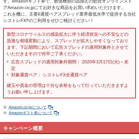
す。Amazonギフト券で、数億種類の品揃えの総合オンラインスト
アAmazon.co.jpにてお好きな商品をお買い求めいただけます。
これを機に、主要6通貨ペアスプレッド業界最低水準で提供する当社
シストレFX
®
のご利用をぜひご検討ください！
新型コロナウィルスの感染拡大に伴う経済状況への不安などの
急激な相場変動により、スプレッドが拡大しやすくなっており
ます。下記期間において広告スプレッドの適用対象外とさせて
いただきますので何卒ご了承ください。
広告スプレッドの適用対象外期間： 2020年3月17日(火)～未
定
対象通貨ペア： シストレFX全通貨ペア
建玉や資金の管理は十分な余裕をもって行っていただきますよ
うお願い申し上げます。
※
Amazon.co.jpについて
※
Amazonギフト券について
キャンペーン概要