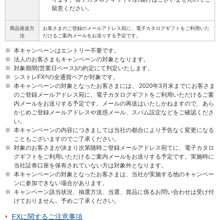
留意ください。
商品発送方
お客さまのご登録のメールアドレス宛に、電子カタログギフトをご利用いた
法
だけるご案内メールをお送りする予定です。
※
本キャンペーンはエントリー不要です。
※
法人のお客さまもキャンペーンの対象となります。
※
対象期間(営業日ベース)の約定にて判定いたします。
※
シストレFX
®
の全通貨ペアが対象です。
※
本キャンペーンの対象となったお客さまには、 2020年3月末までにお客さま
のご登録メールアドレス宛に、電子カタログギフトをご利用いただけるご案
内メールをお送りする予定です。メールの再送はいたしかねますので、あら
かじめご登録メールアドレスや迷惑メール、スパム設定などをご確認くださ
い。
※
本キャンペーンの内容につきましては当社の都合により予告なく変更になる
こともございますのでご了承ください。
※
対象のお客さまが決まり次第随時ご登録メールアドレス宛てに、電子カタロ
グギフトをご利用いただけるご案内メールをお送りする予定です。実施時に
当社証券口座を保有されていない方は対象外となります。
※
本キャンペーンの対象となったお客さまは、当社が実施する他のキャンペー
ンに参加できない場合があります。
※
キャンペーン該当状況、抽選方法、当選、賞品に係るお問い合わせは受け付
けておりません。予めご了承ください。
FXに関するご注意事項