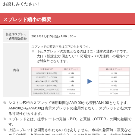
お楽しみください！
スプレッド縮小の概要
新基準スプレッ
2019年11月15日(金) AM9：00～
ド適用開始日時
スプレッドの変更内容は以下のとおりです。
※
下記スプレッドの対象となるのはミニ・通常の通貨ペアです。
大口（新規注文1回あたり110万通貨～300万通貨）の通貨ペア
は対象外となります。
内容
※
シストレFX
®
のスプレッド適用時間はAM9:00から翌日AM4:00となります。
AM4:00からAM9:00は表示スプレッドの適用外となり、スプレッドが拡大す
る可能性があります。
※
スプレッドとは、提示レートの売値（BID）と買値（OFFER）の間の差額で
す。
※
上記スプレッドは固定されたものではありません。市場の急変時（震災など