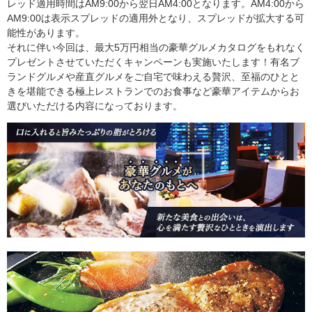
レッド適用時間はAM9:00から翌日AM4:00となります。AM4:00から
AM9:00は表示スプレッドの適用外となり、スプレッドが拡大する可
能性があります。
それに伴い今回は、最大5万円相当の豪華グルメカタログをもれなく
プレゼントさせていただくキャンペーンも実施いたします！有名ブ
ランドグルメや産直グルメをご自宅で味わえる贅沢、至福のひとと
きを堪能できる極上レストランでのお食事など豪華アイテムからお
選びいただける内容になっております。