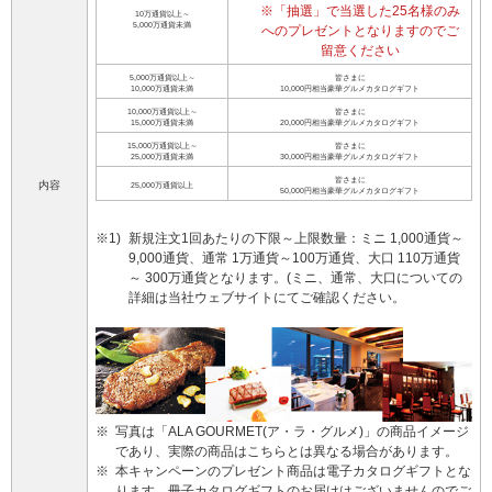
※
「抽選」で当選した25名様のみ
10万通貨以上～
5,000万通貨未満
へのプレゼントとなりますのでご
留意ください
5,000万通貨以上～
皆さまに
10,000万通貨未満
10,000円相当豪華グルメカタログギフト
10,000万通貨以上～
皆さまに
15,000万通貨未満
20,000円相当豪華グルメカタログギフト
15,000万通貨以上～
皆さまに
25,000万通貨未満
30,000円相当豪華グルメカタログギフト
皆さまに
内容
25,000万通貨以上
50,000円相当豪華グルメカタログギフト
※1)
新規注文1回あたりの下限～上限数量：ミニ 1,000通貨～
9,000通貨、通常 1万通貨～100万通貨、大口 110万通貨
～ 300万通貨となります。(ミニ、通常、大口についての
詳細は当社ウェブサイトにてご確認ください。
※
写真は「ALA GOURMET(ア・ラ・グルメ)」の商品イメージ
であり、実際の商品はこちらとは異なる場合があります。
※
本キャンペーンのプレゼント商品は電子カタログギフトとな
ります。冊子カタログギフトのお届けはございませんのでご