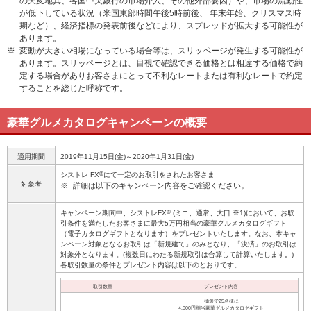
の天変地異、各国中央銀行の市場介入、その他外部要因）や、市場の流動性
が低下している状況（米国東部時間午後5時前後、 年末年始、クリスマス時
期など）、経済指標の発表前後などにより、スプレッドが拡大する可能性が
あります。
※
変動が大きい相場になっている場合等は、スリッページが発生する可能性が
あります。スリッページとは、目視で確認できる価格とは相違する価格で約
定する場合がありお客さまにとって不利なレートまたは有利なレートで約定
することを総じた呼称です。
豪華グルメカタログキャンペーンの概要
適用期間
2019年11月15日(金)～2020年1月31日(金)
®
シストレ FX
にて一定のお取引をされたお客さま
対象者
※
詳細は以下のキャンペーン内容をご確認ください。
®
キャンペーン期間中、シストレFX
(ミニ、通常、大口 ※1)において、お取
引条件を満たしたお客さまに最大5万円相当の豪華グルメカタログギフト
（電子カタログギフトとなります）をプレゼントいたします。なお、本キャ
ンペーン対象となるお取引は「新規建て」のみとなり、「決済」のお取引は
対象外となります。(複数日にわたる新規取引は合算して計算いたします。)
各取引数量の条件とプレゼント内容は以下のとおりです。
取引数量
プレゼント内容
抽選で25名様に
4,000円相当豪華グルメカタログギフト