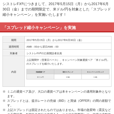
シストレFX
®
につきまして、2017年5月15日（月）から2017年6月
30日（金）までの期間限定で、米ドル/円を対象とした「スプレッド
縮小キャンペーン」を実施いたします！
「スプレッド縮小キャンペーン」を実施
期間
2017年5月15日（月）から2017年6月30日（金）
適用時間
AM9：00から翌日AM4：00
®
対象者
シストレFX
の口座開設者全員
上記期間中（営業日ベース）、キャンペーン対象通貨ペア 「米ドル/円」
のスプレッドを縮小いたします。
内容
対象通貨ペア
現行スプレッド
キャンペーンスプレッド
米ドル/円
0.5銭
0.4銭
※
ミニの通貨ペア及び、大口の通貨ペアは本キャンペーンの適用対象外となり
ます。
※
スプレッドとは、提示レートの売値（BID）と買値（OFFER）の間の差額で
す。
※
上記スプレッドは固定されたものではありません。市場の急変時（震災など