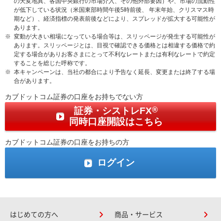
の天変地異、各国中央銀行の市場介入、その他外部要因）や、市場の流動性
が低下している状況（米国東部時間午後5時前後、 年末年始、クリスマス時
期など）、経済指標の発表前後などにより、スプレッドが拡大する可能性が
あります。
※
変動が大きい相場になっている場合等は、スリッページが発生する可能性が
あります。スリッページとは、目視で確認できる価格とは相違する価格で約
定する場合がありお客さまにとって不利なレートまたは有利なレートで約定
することを総じた呼称です。
※
本キャンペーンは、当社の都合により予告なく延長、変更または終了する場
合があります。
カブドットコム証券の口座をお持ちでない方
証券・シストレFX
®
同時口座開設はこちら
カブドットコム証券の口座をお持ちの方
ログイン
はじめての方へ
商品・サービス