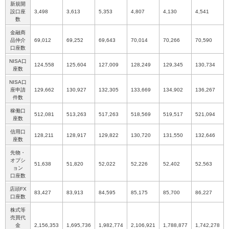
新規開
設口座
3,498
3,613
5,353
4,807
4,130
4,541
数
金融商
品仲介
69,012
69,252
69,643
70,014
70,266
70,590
口座数
NISA口
124,558
125,604
127,009
128,249
129,345
130,734
座数
NISA口
座申請
129,662
130,927
132,305
133,669
134,902
136,267
件数
稼働口
512,081
513,263
517,263
518,569
519,517
521,094
座数
信用口
128,211
128,917
129,822
130,720
131,550
132,646
座数
先物・
オプシ
51,638
51,820
52,022
52,226
52,402
52,563
ョン
口座数
店頭FX
83,427
83,913
84,595
85,175
85,700
86,227
口座数
株式等
売買代
金
2,156,353
1,695,736
1,982,774
2,106,921
1,788,877
1,742,278