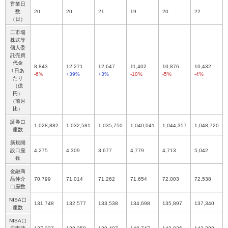
営業日
数
20
20
21
19
20
22
（日）
二市場
株式等
個人委
託売買
代金
8,843
12,271
12,647
11,402
10,876
10,432
1日あ
-6%
+39%
+3%
-10%
-5%
-4%
たり
（億
円）
（前月
比）
証券口
1,028,882
1,032,581
1,035,750
1,040,041
1,044,357
1,048,720
座数
新規開
設口座
4,275
4,309
3,677
4,779
4,713
5,042
数
金融商
品仲介
70,799
71,014
71,262
71,654
72,003
72,538
口座数
NISA口
131,748
132,577
133,538
134,698
135,897
137,340
座数
NISA口