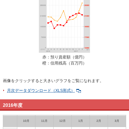
お客様サポート
コラム
企業・開示情報
キャンペーン
赤：預り資産額（億円）
橙：信用残高（百万円）
画像をクリックすると大きいグラフをご覧になれます。
月次データダウンロード（XLS形式）
2016年度
10月
11月
12月
1月
2月
3月