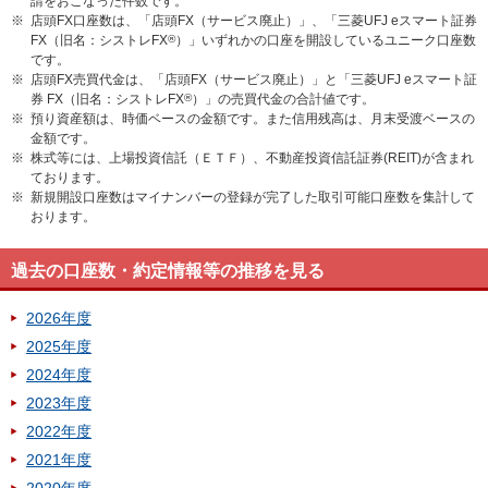
請をおこなった件数です。
※
店頭FX口座数は、「店頭FX（サービス廃止）」、「三菱UFJ eスマート証券
FX（旧名：シストレFX
®
）」いずれかの口座を開設しているユニーク口座数
です。
※
店頭FX売買代金は、「店頭FX（サービス廃止）」と「三菱UFJ eスマート証
券 FX（旧名：シストレFX
®
）」の売買代金の合計値です。
※
預り資産額は、時価ベースの金額です。また信用残高は、月末受渡ベースの
金額です。
※
株式等には、上場投資信託（ＥＴＦ）、不動産投資信託証券(REIT)が含まれ
ております。
※
新規開設口座数はマイナンバーの登録が完了した取引可能口座数を集計して
おります。
過去の口座数・約定情報等の推移を見る
2026年度
2025年度
2024年度
2023年度
2022年度
2021年度