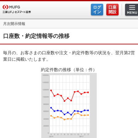
ログ
口座
ホーム
イン
開設
月次開示情報
手数料
口座数・約定情報等の推移
商品・サービス
毎月の、お客さまの口座数や注文・約定件数等の状況を、翌月第2営
米国株式
業日に掲載いたします。
現物株式
約定件数の推移（単位：件）
信用取引
プチ株
投資信託
ファンドスクエア
FX