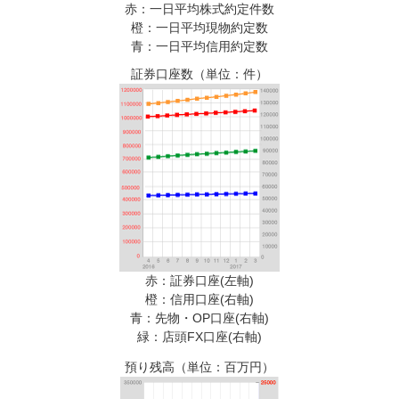
赤：一日平均株式約定件数
先物オプション
橙：一日平均現物約定数
青：一日平均信用約定数
債券
証券口座数（単位：件）
NISA
iDeCo
auじぶん銀行サービス
ロボアド
ポイント
赤：証券口座(左軸)
ツール・アプリ
橙：信用口座(右軸)
青：先物・OP口座(右軸)
はじめての方へ
緑：店頭FX口座(右軸)
預り残高（単位：百万円）
投資情報