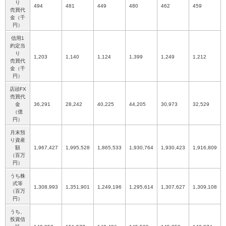
り
494
481
449
480
462
459
売買代
金（千
円）
信用1
約定当
り
1,203
1,140
1,124
1,399
1,249
1,212
売買代
金（千
円）
店頭FX
売買代
金
36,291
28,242
40,225
44,205
30,973
32,529
（億
円）
月末預
り資産
額
1,967,427
1,995,528
1,865,533
1,930,764
1,930,423
1,916,809
（百万
円）
うち株
式等
1,308,993
1,351,901
1,249,196
1,295,614
1,307,627
1,309,108
（百万
円）
うち、
投資信