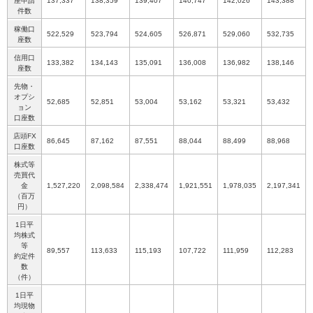
座申請
137,337
138,359
139,407
140,747
142,026
143,388
件数
稼働口
522,529
523,794
524,605
526,871
529,060
532,735
座数
信用口
133,382
134,143
135,091
136,008
136,982
138,146
座数
先物・
オプシ
52,685
52,851
53,004
53,162
53,321
53,432
ョン
口座数
店頭FX
86,645
87,162
87,551
88,044
88,499
88,968
口座数
株式等
売買代
金
1,527,220
2,098,584
2,338,474
1,921,551
1,978,035
2,197,341
（百万
円）
1日平
均株式
等
89,557
113,633
115,193
107,722
111,959
112,283
約定件
数
（件）
1日平
均現物