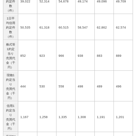
約定件
39,022
52,314
54,678
49,174
49,096
49,709
数
（件）
1日平
均信用
約定件
50,535
61,318
60,515
58,547
62,862
62,574
数
（件）
株式等
1約定
当り
852
923
966
938
883
889
売買代
金（千
円）
現物1
約定当
り
444
530
558
498
489
496
売買代
金（千
円）
信用1
約定当
り
1,167
1,258
1,335
1,308
1,191
1,201
売買代
金（千
円）