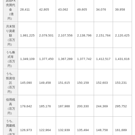
店頭FX
売買代
金
28,411
42,805
43,062
49,605
34,076
39,958
（億
円）
月末預
り資産
額
1,981,225
2,079,501
2,107,556
2,138,796
2,151,764
2,120,425
（百万
円）
うち株
式等
1,349,109
1,377,450
1,367,289
1,377,742
1,412,517
1,431,616
（百万
円）
うち、
投資信
託
145,090
149,458
151,615
150,159
152,603
153,231
（百万
円）
信用残
高
179,642
185,176
187,988
200,330
244,369
295,752
（百万
円）
うち、
買建残
高
126,973
122,964
132,939
135,494
148,758
161,689
（百万