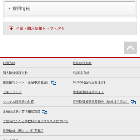
採用情報
企業・開示情報トップへ戻る
勧誘方針
最良執行方針
個人情報保護方針
FD基本方針
重要情報シート（金融事業者編）
MUFG利益相反管理方針
セキュリティ
障害災害時専用サイト
システム障害時の対応
証券取引等監視委員会〈情報提供窓口〉
金融商品取引苦情相談窓口
ご投資にかかる手数料等およびリスクについて
投資情報に関するご注意事項