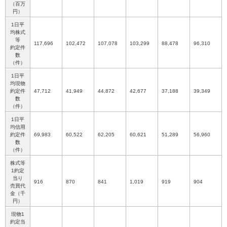
（百万
円）
1日平
均株式
等
117,696
102,472
107,078
103,299
88,478
96,310
約定件
数
（件）
1日平
均現物
約定件
47,712
41,949
44,872
42,677
37,188
39,349
数
（件）
1日平
均信用
約定件
69,983
60,522
62,205
60,621
51,289
56,960
数
（件）
株式等
1約定
当り
916
870
841
1,019
919
904
売買代
金（千
円）
現物1
約定当