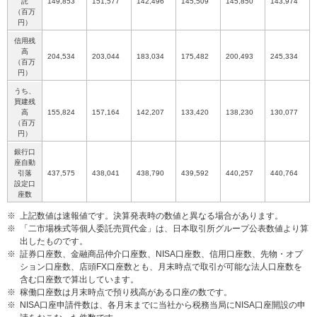
託
149,853
151,577
142,496
145,509
145,850
143,974
（百万
円）
信用残
高
204,534
203,044
183,034
175,482
200,493
245,334
（百万
円）
うち、
買建残
高
155,824
157,164
142,207
133,420
138,230
130,077
（百万
円）
銀行口
座自動
引落
437,575
438,041
438,790
439,592
440,257
440,764
設定口
座数
※
上記数値は速報値です。決算発表時の数値と異なる場合があります。
※
「二市場株式等個人委託売買代金」は、日本取引所グループ公表数値より算
出したものです。
※
証券口座数、金融商品仲介口座数、NISA口座数、信用口座数、先物・オプ
ション口座数、店頭FX口座数とも、月末時点で取引が可能な法人口座数を
含む口座数で算出しています。
※
稼働口座数は月末時点で預り残高がある口座の数です。
※
NISA口座申請件数は、各月末までに当社から税務当局にNISA口座開設の申