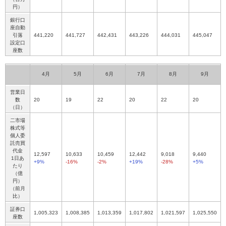
円）
銀行口
座自動
引落
441,220
441,727
442,431
443,226
444,031
445,047
設定口
座数
4月
5月
6月
7月
8月
9月
営業日
数
20
19
22
20
22
20
（日）
二市場
株式等
個人委
託売買
代金
12,597
10,633
10,459
12,442
9,018
9,440
1日あ
+9%
-16%
-2%
+19%
-28%
+5%
たり
（億
円）
（前月
比）
証券口
1,005,323
1,008,385
1,013,359
1,017,802
1,021,597
1,025,550
座数