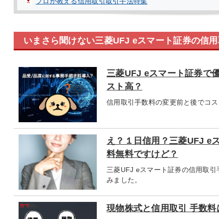
プロが教える信用取引取引手法特集
いまさら聞けない三菱UFJ eスマート証券の信
三菱UFJ eスマート証券
スト高？
信用取引手数料の変更前と後でコス
え？１日信用？三菱UFJ 
料無料ですけど？
三菱UFJ eスマート証券の信用取
みました。
現物株式と信用取引 手数料