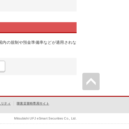
国内の規制や預金準備率などが適用されな
ュリティ
障害災害時専用サイト
Mitsubishi UFJ eSmart Securities Co., Ltd.