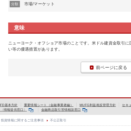
市場/マーケット
分類
意味
ニューヨーク・オフショア市場のことです。米ドル建資金取引に
い等の優遇措置があります。
前ページに戻る
FD基本方針
重要情報シート（金融事業者編）
MUFG利益相反管理方針
セキ
会〈情報提供窓口〉
金融商品取引苦情相談窓口
投資情報に関するご注意事項
不公正取引