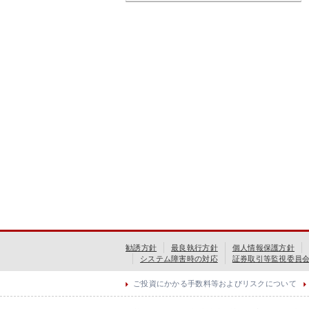
勧誘方針
最良執行方針
個人情報保護方針
システム障害時の対応
証券取引等監視委員
ご投資にかかる手数料等およびリスクについて