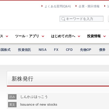
よくある質問(Q&A)
企業・開示情報
ス
ツール・アプリ
はじめての方へ
投資情報
米国株式
投資信託
NISA
FX
CFD
先物OP
債券
新株発行
しんかぶはっこう
読み
Issuance of new stocks
英文