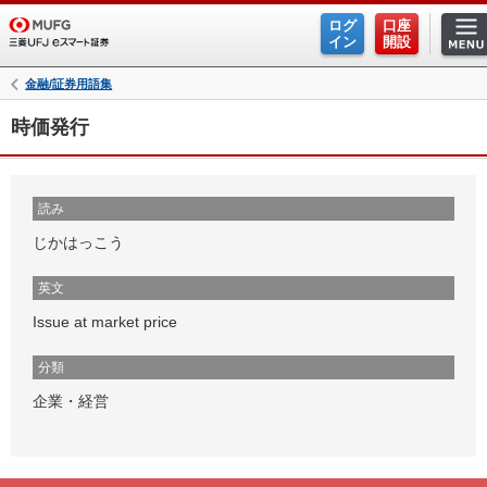
ログ
口座
イン
開設
金融/証券用語集
時価発行
読み
じかはっこう
英文
Issue at market price
分類
企業・経営