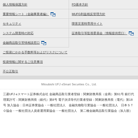
個人情報保護方針
FD基本方針
重要情報シート（金融事業者編）
MUFG利益相反管理方針
セキュリティ
障害災害時専用サイト
システム障害時の対応
証券取引等監視委員会〈情報提供窓口〉
金融商品取引苦情相談窓口
ご投資にかかる手数料等およびリスクについて
投資情報に関するご注意事項
不公正取引
Mitsubishi UFJ eSmart Securities Co., Ltd.
三菱UFJ eスマート証券株式会社 金融商品取引業者登録：関東財務局長（金商）第61号 銀行代
理業許可：関東財務局長（銀代）第8号 電子決済等代行業者登録：関東財務局長（電代）第18
号 加入協会：日本証券業協会・一般社団法人 金融先物取引業協会・一般社団法人 日本ＳＴ
Ｏ協会・一般社団法人資産運用業協会・一般社団法人 第二種金融商品取引業協会（加入順）