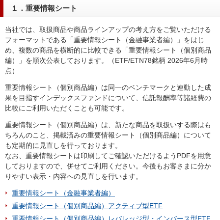
１．重要情報シート
当社では、取扱商品や商品ラインアップの考え方をご覧いただける
フォーマットである「重要情報シート（金融事業者編）」をはじ
め、複数の商品を横断的に比較できる「重要情報シート（個別商品
編）」を順次公表しております。（ETF/ETN78銘柄 2026年6月時
点）
重要情報シート（個別商品編）は同一のベンチマークと連動した成
果を目指すインデックスファンドについて、信託報酬率等諸経費の
比較にご利用いただくことも可能です。
重要情報シート（個別商品編）は、新たな商品を取扱いする際はも
ちろんのこと、掲載済みの重要情報シート（個別商品編）について
も定期的に見直しを行っております。
なお、重要情報シートは印刷してご確認いただけるようPDFを用意
しておりますので、併せてご利用ください。今後もお客さまに分か
りやすい表示・内容への見直しを行います。
重要情報シート（金融事業者編）
重要情報シート（個別商品編）アクティブ型ETF
重要情報シート（個別商品編）レバレッジ型・インバース型ETF