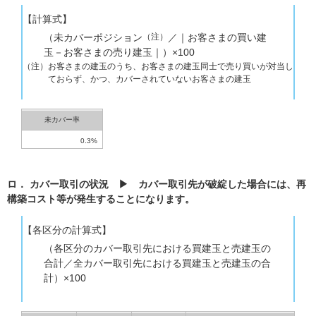
先物オプション
【計算式】
（未カバーポジション
（注）
／｜お客さまの買い建
債券
玉－お客さまの売り建玉｜）×100
（注）
お客さまの建玉のうち、お客さまの建玉同士で売り買いが対当し
NISA
ておらず、かつ、カバーされていないお客さまの建玉
iDeCo
未カバー率
auじぶん銀行サービス
0.3%
ロボアド
ロ． カバー取引の状況 ▶ カバー取引先が破綻した場合には、再
構築コスト等が発生することになります。
ポイント
【各区分の計算式】
ツール・アプリ
（各区分のカバー取引先における買建玉と売建玉の
合計／全カバー取引先における買建玉と売建玉の合
はじめての方へ
計）×100
投資情報