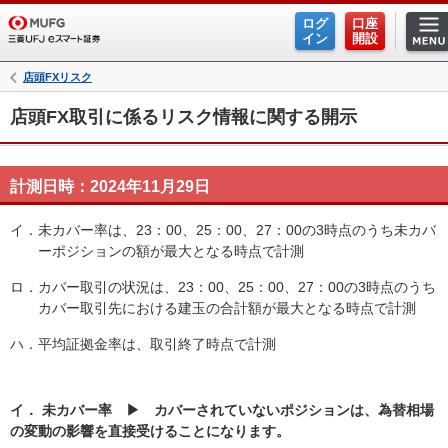
ログ
口座
ホーム
イン
開設
店頭FXリスク
手数料
店頭FX取引に係るリスク情報に関する開示
商品・サービス
米国株式
計測日時：2024年11月29日
現物株式
イ．
未カバー率は、23：00、25：00、27：00の3時点のうち未カバ
ーポジションの額が最大となる時点で計測
信用取引
ロ．
カバー取引の状況は、23：00、25：00、27：00の3時点のうち
プチ株
カバー取引先における建玉の合計額が最大となる時点で計測
ハ．
平均証拠金率は、取引終了時点で計測
投資信託
ファンドスクエア
イ． 未カバー率 ▶ カバーされていないポジションは、為替相場
の変動の影響を直接受けることになります。
FX