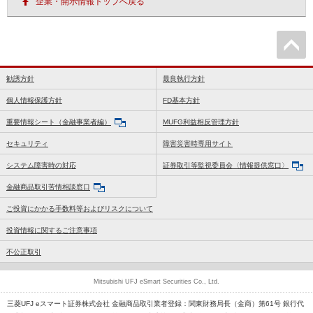
企業・開示情報トップへ戻る
勧誘方針
最良執行方針
個人情報保護方針
FD基本方針
重要情報シート（金融事業者編）
MUFG利益相反管理方針
セキュリティ
障害災害時専用サイト
システム障害時の対応
証券取引等監視委員会〈情報提供窓口〉
金融商品取引苦情相談窓口
ご投資にかかる手数料等およびリスクについて
投資情報に関するご注意事項
不公正取引
Mitsubishi UFJ eSmart Securities Co., Ltd.
三菱UFJ eスマート証券株式会社 金融商品取引業者登録：関東財務局長（金商）第61号 銀行代