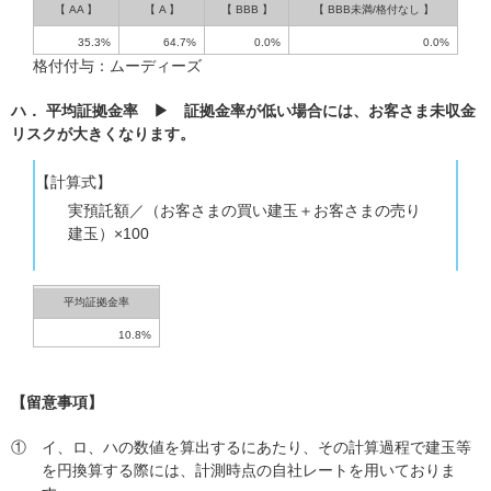
【 AA 】
【 A 】
【 BBB 】
【 BBB未満/格付なし 】
お客様サポート
35.3%
64.7%
0.0%
0.0%
格付付与：ムーディーズ
コラム
ハ． 平均証拠金率 ▶ 証拠金率が低い場合には、お客さま未収金
企業・開示情報
リスクが大きくなります。
キャンペーン
【計算式】
実預託額／（お客さまの買い建玉＋お客さまの売り
建玉）×100
平均証拠金率
10.8%
【留意事項】
①
イ、ロ、ハの数値を算出するにあたり、その計算過程で建玉等
を円換算する際には、計測時点の自社レートを用いておりま