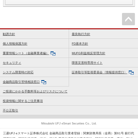
勧誘方針
最良執行方針
個人情報保護方針
FD基本方針
重要情報シート（金融事業者編）
MUFG利益相反管理方針
セキュリティ
障害災害時専用サイト
システム障害時の対応
証券取引等監視委員会〈情報提供窓口〉
金融商品取引苦情相談窓口
ご投資にかかる手数料等およびリスクについて
投資情報に関するご注意事項
不公正取引
Mitsubishi UFJ eSmart Securities Co., Ltd.
三菱UFJ eスマート証券株式会社 金融商品取引業者登録：関東財務局長（金商）第61号 銀行代