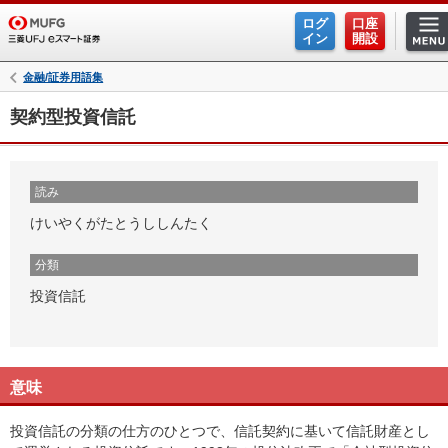
ログ
口座
イン
開設
金融/証券用語集
契約型投資信託
読み
けいやくがたとうししんたく
分類
投資信託
意味
投資信託の分類の仕方のひとつで、信託契約に基いて信託財産とし