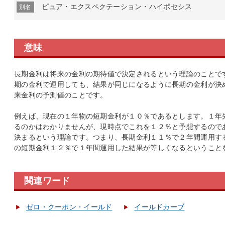
ピュア・エクスペクテーション・ハイポセシス
別名
意味
長期金利は将来の金利の期待値で決定されるという理論のことで
期の金利で運用しても、結果が同じになるように長期の金利が決
来金利の予測値のことです。
例えば、現在の１年物の短期金利が１０％であるとします。１年
るのかはわかりませんが、現時点でこれを１２％と予想するので
決まるという理論です。つまり、長期金利１１％で２年間運用す
の短期金利１２％で１年間運用した結果が等しくなるということ
関連ワード
ゼロ・クーポン・イールド
イールドカーブ