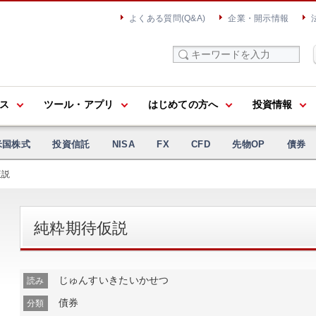
よくある質問(Q&A)
企業・開示情報
ス
ツール・アプリ
はじめての方へ
投資情報
米国株式
投資信託
NISA
FX
CFD
先物OP
債券
仮説
純粋期待仮説
じゅんすいきたいかせつ
読み
債券
分類