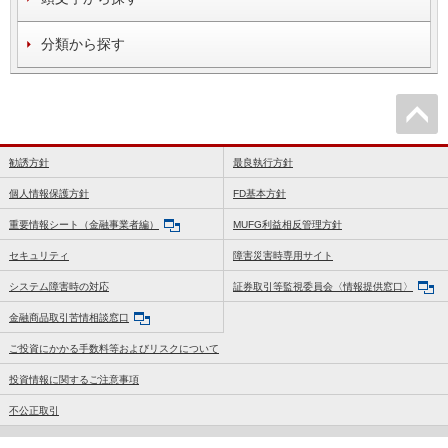
分類から探す
勧誘方針
最良執行方針
個人情報保護方針
FD基本方針
重要情報シート（金融事業者編）
MUFG利益相反管理方針
セキュリティ
障害災害時専用サイト
システム障害時の対応
証券取引等監視委員会〈情報提供窓口〉
金融商品取引苦情相談窓口
ご投資にかかる手数料等およびリスクについて
投資情報に関するご注意事項
不公正取引