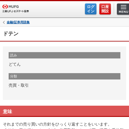
ログ
口座
イン
開設
金融/証券用語集
ドテン
読み
どてん
分類
売買・取引
意味
それまでの売り買いの方針をひっくり返すことをいいます。