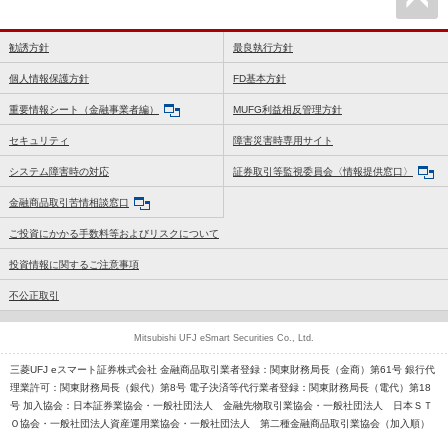
勧誘方針
最良執行方針
個人情報保護方針
FD基本方針
重要情報シート（金融事業者編）
MUFG利益相反管理方針
セキュリティ
障害災害時専用サイト
システム障害時の対応
証券取引等監視委員会〈情報提供窓口〉
金融商品取引苦情相談窓口
ご投資にかかる手数料等およびリスクについて
投資情報に関するご注意事項
不公正取引
Mitsubishi UFJ eSmart Securities Co., Ltd.
三菱UFJ eスマート証券株式会社 金融商品取引業者登録：関東財務局長（金商）第61号 銀行代
理業許可：関東財務局長（銀代）第8号 電子決済等代行業者登録：関東財務局長（電代）第18
号 加入協会：日本証券業協会・一般社団法人 金融先物取引業協会・一般社団法人 日本ＳＴ
Ｏ協会・一般社団法人資産運用業協会・一般社団法人 第二種金融商品取引業協会（加入順）