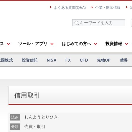
よくある質問(Q&A)
企業・開示情報
ス
ツール・アプリ
はじめての方へ
投資情報
米国株式
投資信託
NISA
FX
CFD
先物OP
債券
信用取引
しんようとりひき
読み
売買・取引
分類