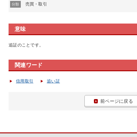
売買・取引
分類
意味
追証のことです。
関連ワード
信用取引
追い証
前ページに戻る