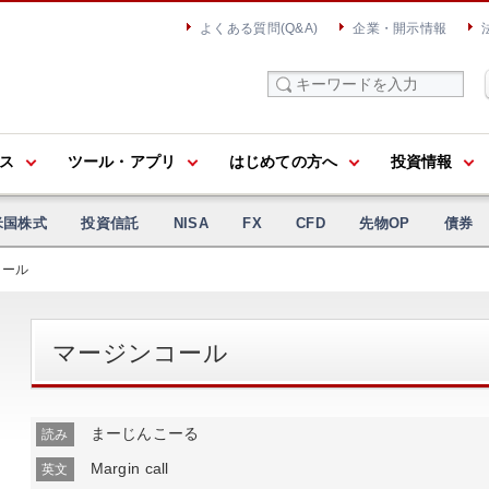
よくある質問(Q&A)
企業・開示情報
ス
ツール・アプリ
はじめての方へ
投資情報
米国株式
投資信託
NISA
FX
CFD
先物OP
債券
コール
マージンコール
まーじんこーる
読み
Margin call
英文