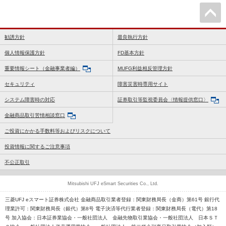
勧誘方針
最良執行方針
個人情報保護方針
FD基本方針
重要情報シート（金融事業者編）
MUFG利益相反管理方針
セキュリティ
障害災害時専用サイト
システム障害時の対応
証券取引等監視委員会〈情報提供窓口〉
金融商品取引苦情相談窓口
ご投資にかかる手数料等およびリスクについて
投資情報に関するご注意事項
不公正取引
Mitsubishi UFJ eSmart Securities Co., Ltd.
三菱UFJ eスマート証券株式会社 金融商品取引業者登録：関東財務局長（金商）第61号 銀行代
理業許可：関東財務局長（銀代）第8号 電子決済等代行業者登録：関東財務局長（電代）第18
号 加入協会：日本証券業協会・一般社団法人 金融先物取引業協会・一般社団法人 日本ＳＴ