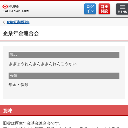
ログ
口座
イン
開設
金融/証券用語集
企業年金連合会
読み
きぎょうねんきんききんれんごうかい
分類
年金・保険
意味
旧称は厚生年金基金連合会です。