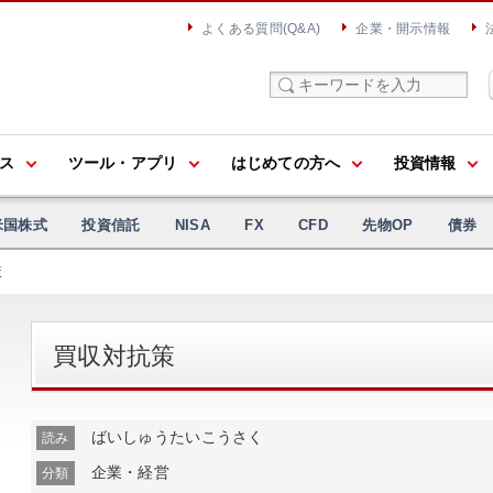
よくある質問(Q&A)
企業・開示情報
ス
ツール・アプリ
はじめての方へ
投資情報
米国株式
投資信託
NISA
FX
CFD
先物OP
債券
策
買収対抗策
ばいしゅうたいこうさく
読み
企業・経営
分類