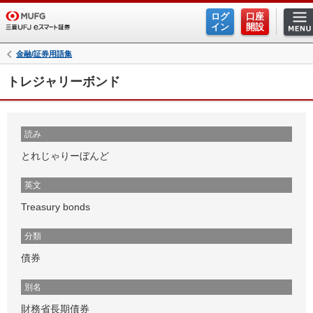
ログ
口座
イン
開設
金融/証券用語集
トレジャリーボンド
読み
とれじゃりーぼんど
英文
Treasury bonds
分類
債券
別名
財務省長期債券