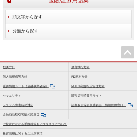
金融/証券用語集
頭文字から探す
分類から探す
勧誘方針
最良執行方針
個人情報保護方針
FD基本方針
重要情報シート（金融事業者編）
MUFG利益相反管理方針
セキュリティ
障害災害時専用サイト
システム障害時の対応
証券取引等監視委員会〈情報提供窓口〉
金融商品取引苦情相談窓口
ご投資にかかる手数料等およびリスクについて
投資情報に関するご注意事項