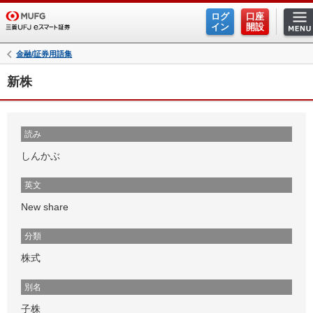
ログ
口座
イン
開設
金融/証券用語集
新株
読み
しんかぶ
英文
New share
分類
株式
別名
子株