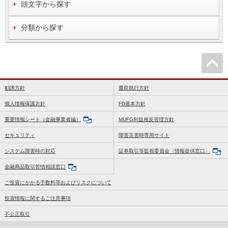
頭文字から探す
分類から探す
勧誘方針
最良執行方針
個人情報保護方針
FD基本方針
重要情報シート（金融事業者編）
MUFG利益相反管理方針
セキュリティ
障害災害時専用サイト
システム障害時の対応
証券取引等監視委員会〈情報提供窓口〉
金融商品取引苦情相談窓口
ご投資にかかる手数料等およびリスクについて
投資情報に関するご注意事項
不公正取引