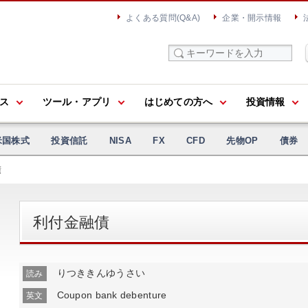
よくある質問(Q&A)
企業・開示情報
ス
ツール・アプリ
はじめての方へ
投資情報
米国株式
投資信託
NISA
FX
CFD
先物OP
債券
債
利付金融債
りつききんゆうさい
読み
Coupon bank debenture
英文