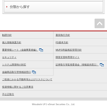
分類から探す
勧誘方針
最良執行方針
個人情報保護方針
FD基本方針
重要情報シート（金融事業者編）
MUFG利益相反管理方針
セキュリティ
障害災害時専用サイト
システム障害時の対応
証券取引等監視委員会〈情報提供窓口〉
金融商品取引苦情相談窓口
ご投資にかかる手数料等およびリスクについて
投資情報に関するご注意事項
不公正取引
Mitsubishi UFJ eSmart Securities Co., Ltd.