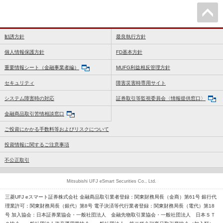
勧誘方針
最良執行方針
個人情報保護方針
FD基本方針
重要情報シート（金融事業者編）
MUFG利益相反管理方針
セキュリティ
障害災害時専用サイト
システム障害時の対応
証券取引等監視委員会〈情報提供窓口〉
金融商品取引苦情相談窓口
ご投資にかかる手数料等およびリスクについて
投資情報に関するご注意事項
不公正取引
Mitsubishi UFJ eSmart Securities Co., Ltd.
三菱UFJ eスマート証券株式会社 金融商品取引業者登録：関東財務局長（金商）第61号 銀行代
理業許可：関東財務局長（銀代）第8号 電子決済等代行業者登録：関東財務局長（電代）第18
号 加入協会：日本証券業協会・一般社団法人 金融先物取引業協会・一般社団法人 日本ＳＴ