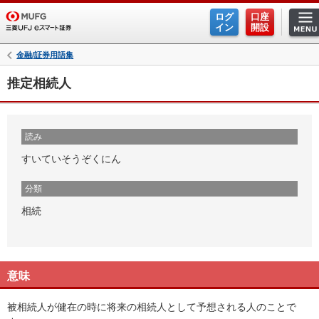
ログ
口座
イン
開設
金融/証券用語集
推定相続人
読み
すいていそうぞくにん
分類
相続
意味
被相続人が健在の時に将来の相続人として予想される人のことで