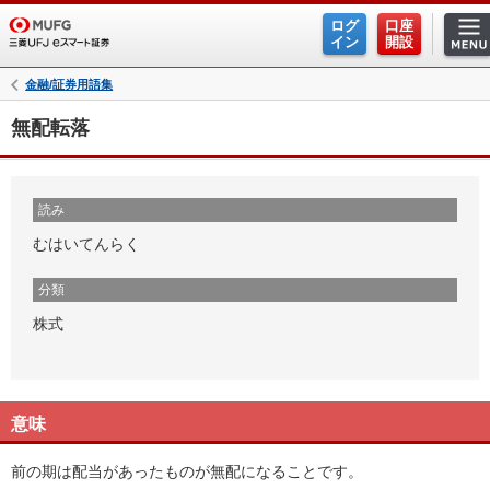
ログ
口座
イン
開設
金融/証券用語集
無配転落
読み
むはいてんらく
分類
株式
意味
前の期は配当があったものが無配になることです。