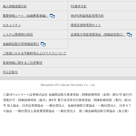
個人情報保護方針
FD基本方針
重要情報シート（金融事業者編）
MUFG利益相反管理方針
セキュリティ
障害災害時専用サイト
システム障害時の対応
証券取引等監視委員会〈情報提供窓口〉
金融商品取引苦情相談窓口
ご投資にかかる手数料等およびリスクについて
投資情報に関するご注意事項
不公正取引
Mitsubishi UFJ eSmart Securities Co., Ltd.
三菱UFJ eスマート証券株式会社 金融商品取引業者登録：関東財務局長（金商）第61号 銀行代
理業許可：関東財務局長（銀代）第8号 電子決済等代行業者登録：関東財務局長（電代）第18
号 加入協会：日本証券業協会・一般社団法人 金融先物取引業協会・一般社団法人 日本ＳＴ
Ｏ協会・一般社団法人資産運用業協会・一般社団法人 第二種金融商品取引業協会（加入順）