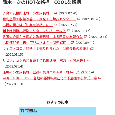
鈴木一之のHOTな銘柄 COOLな銘柄
子育て支援関連株！小型成長株！
（2023.02.20）
金利上昇で収益改善！？反発する銀行セクター！
（2023.01.26）
市場の関心は「好業績銘柄」に！
（2022.12.22）
利上げ幅縮小観測でリターンリバーサル？
（2022.11.17）
各国の金融引き締めと政府日銀による円買い為替介入
（2022.10.14）
EV関連銘柄！再生可能エネルギー関連銘柄！
（2022.09.21）
ウィズ・コロナ銘柄！？売り込まれた小型成長株の反発！
（2022.08.15）
リセッション懸念台頭！？EV関連株、電力不足関連株！
（2022.07.14）
逆風の小型成長株、堅調の資源エネルギー株
（2022.06.14）
中国、米国、ロシア 各地の悪材料顕在化で下落強める株式市場
（2022.05.13）
おすすめ記事