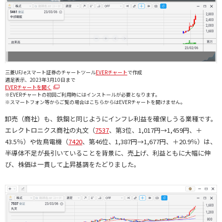
三菱UFJ eスマート証券のチャートツール
EVERチャート
で作成
週足表示、2023年3月10日まで
EVERチャートを開く
※EVERチャートの初回ご利用時にはインストールが必要となります。
※スマートフォン等からご覧の場合はこちらからはEVERチャートを開けません。
卸売（商社）も、鉄鋼と同じようにインフレ利益を確保しうる業種です。
エレクトロニクス商社の丸文（
7537
、第3位、1,017円→1,459円、＋
43.5％）や佐鳥電機（
7420
、第46位、1,387円→1,677円、＋20.9％）は、
半導体不足が長引いていることを背景に、売上げ、利益ともに大幅に伸
び、株価は一貫して上昇基調をたどりました。