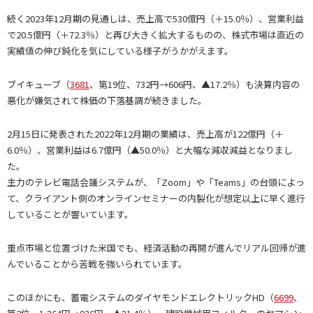
続く2023年12月期の見通しは、売上高で530億円（＋15.0％）、営業利益
で20.5億円（＋72.3％）と再び大きく拡大するものの、株式市場は直近の
実績値の伸び鈍化を気にしている様子がうかがえます。
ブイキューブ（
3681
、第19位、732円→606円、▲17.2％）も決算内容の
悪化が嫌気されて株価の下落基調が続きました。
2月15日に発表された2022年12月期の業績は、売上高が122億円（＋
6.0％）、営業利益は6.7億円（▲50.0％）と大幅な減収減益となりまし
た。
主力のテレビ電話会議システムが、「Zoom」や「Teams」の台頭によっ
て、クライアント側のオンラインセミナーの内製化が想定以上に早く進行
していることが響いています。
重点市場と位置づけた米国でも、経済活動の再開が進んでリアル回帰が進
んでいることから苦戦を強いられています。
このほかにも、蓄電システムのダイヤモンドエレクトリックHD（
6699
、