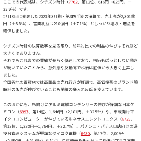
ここでの代表格は、シチズン時計（
7762
、第12位、616円→825円、＋
33.9％）です。
2月13日に発表した2023年3月期・第3四半期の決算で、売上高が2,301億
円（＋6.8％）、営業利益は210億円（＋7.1％）としっかり増収・増益を
確保しました。
シチズン時計の決算数字を見る限り、前年対比での利益の伸びはそれほど
大きくはありません。
それでもこれまでの業績が長らく低迷しており、株価もぱっとしない動き
が続いていたことから、意外感や反動高で株価は底値から大きく上昇し
ました。
全国各地の百貨店では高額品の売れ行きが好調で、高価格帯のブランド腕
時計の販売が伸びていることも業績の底入れ反転を支えています。
このほかにも、EV向けにアルミ電解コンデンサーの伸びが好調な日本ケ
ミコン（
6997
、第14位、1,646円→2,181円、＋32.5％）や、車載向けマ
イクロコンピューターが伸びているルネサスエレクトロニクス（
6723
、
第13位、1,330円→1,764円、＋32.7％）、パチンコ・パチスロ店向けの遊
技台管理システムが堅調なダイコク電機（
6430
、第17位、2,009円
→2,650円、＋31.9％）などが、決算発表をきっかけに株価がプラス方向