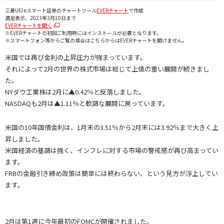
三菱UFJ eスマート証券のチャートツール
EVERチャート
で作成
週足表示、2023年3月10日まで
EVERチャートを開く
※EVERチャートの初回ご利用時にはインストールが必要となります。
※スマートフォン等からご覧の場合はこちらからはEVERチャートを開けません。
米国では再び金利の上昇圧力が強まっています。
それによって2月の世界の株式市場は総じて上値の重い展開が続きまし
た。
NYダウ工業株は2月に▲0.42％と反落しました。
NASDAQも2月は▲1.11％と軟調な展開に戻っています。
米国の10年国債金利は、1月末の3.51％から2月末には3.92％まで大きく上
昇しました。
米国経済の基調は強く、インフレに対する市場の警戒感が再び高まってい
ます。
FRBの金融引き締め政策は簡単には終わらない、という見方が浮上してい
ます。
2月は第1週に今年最初のFOMCが開催されました。