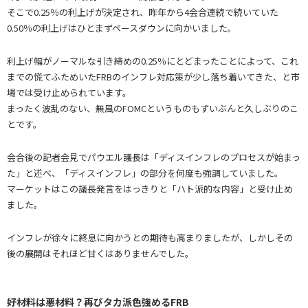
そこで0.25％の利上げが決定され、昨年から4会合連続で続いていた
0.50％の利上げはひとまずペースダウンに向かいました。
利上げ幅がノーマルな引き締めの0.25％にとどまったことによって、これ
までの慌てふためいたFRBのインフレ対応策が少し落ち着いてきた、と市
場では受け止められています。
まったく波乱のない、無風のFOMCというものもずいぶんと久しぶりのこ
とです。
会合後の記者会見でパウエル議長は「ディスインフレのプロセスが始まっ
た」と述べ、「ディスインフレ」の部分を何度も強調していました。
マーケットはこの議長発言をはっきりと「ハト派的な内容」と受け止め
ました。
インフレが徐々に終息に向かうとの期待も高まりましたが、しかしその
後の展開はそれほど甘くはありませんでした。
好材料は悪材料？再びタカ派色強めるFRB