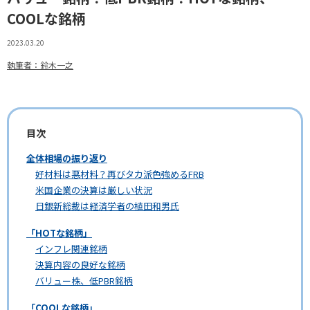
COOLな銘柄
2023.03.20
執筆者：鈴木一之
目次
全体相場の振り返り
好材料は悪材料？再びタカ派色強めるFRB
米国企業の決算は厳しい状況
日銀新総裁は経済学者の植田和男氏
「HOTな銘柄」
インフレ関連銘柄
決算内容の良好な銘柄
バリュー株、低PBR銘柄
「COOLな銘柄」