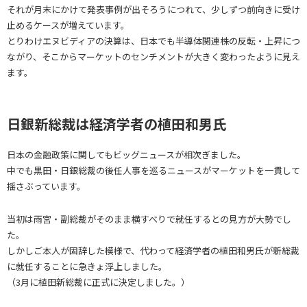
それが月末にかけて発表事例が出そろうにつれて、少しずつ前向きに受け
止めるケースが増えています。
とりわけエヌビディアの決算は、日本でも半導体関連株の反転・上昇につ
ながり、そこからマーケットのセンチメントが大きく変わったように見え
ます。
日銀新総裁は経済学者の植田和男氏
日本の金融政策に関してもビッグニュースが相次ぎました。
中でも黒田・日銀総裁の後任人事を巡るニュースがマーケットを一貫して
揺さぶっています。
当初は雨宮・副総裁がそのまま横すべりで就任するとの見方が大勢でし
た。
しかしご本人が固辞した模様で、代わって経済学者の植田和男氏が新総裁
に就任することに急きょ浮上しました。
（3月に植田新総裁に正式に決定しました。）