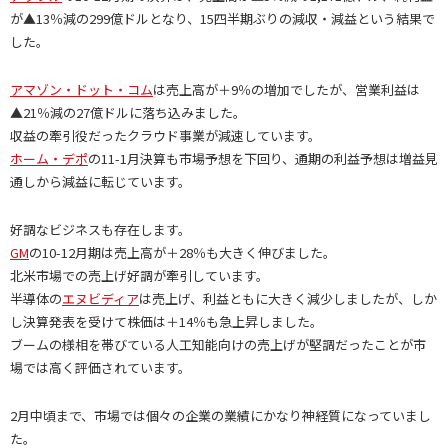
が▲13％減の299億ドルとなり、15四半期ぶりの減収・減益という結果で
した。
アマゾン・ドット・コム
は売上高が＋9％の増加でしたが、営業利益は
▲21％減の27億ドルに落ち込みました。
収益の牽引役だったクラウド事業が減速しています。
ホーム・デポ
の11-1月決算も市場予想を下回り、通期の利益予想は増益見
通しから減益に転じています。
好調なビジネスも存在します。
GM
の10-12月期は売上高が＋28％も大きく伸びました。
北米市場での売上げ好調が牽引しています。
半導体の
エヌビディア
は売上げ、利益ともに大きく減少しましたが、しか
し決算発表を受けて株価は＋14％も急上昇しました。
ブームの様相を帯びている人工知能向けの売上げが堅調だったことが市
場では高く評価されています。
2月中頃まで、市場では個々の企業の業績にかなり神経質になっていまし
た。