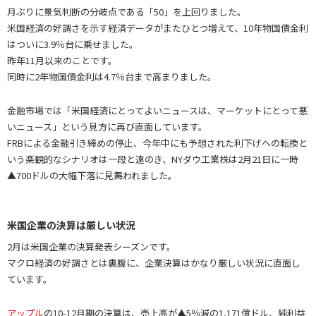
月ぶりに景気判断の分岐点である「50」を上回りました。
米国経済の好調さを示す経済データがまたひとつ増えて、10年物国債金利
はついに3.9％台に乗せました。
昨年11月以来のことです。
同時に2年物国債金利は4.7％台まで高まりました。
金融市場では「米国経済にとってよいニュースは、マーケットにとって悪
いニュース」という見方に再び直面しています。
FRBによる金融引き締めの停止、今年中にも予想された利下げへの転換と
いう楽観的なシナリオは一段と遠のき、NYダウ工業株は2月21日に一時
▲700ドルの大幅下落に見舞われました。
米国企業の決算は厳しい状況
2月は米国企業の決算発表シーズンです。
マクロ経済の好調さとは裏腹に、企業決算はかなり厳しい状況に直面し
ています。
アップル
の10-12月期の決算は、売上高が▲5％減の1,171億ドル、純利益