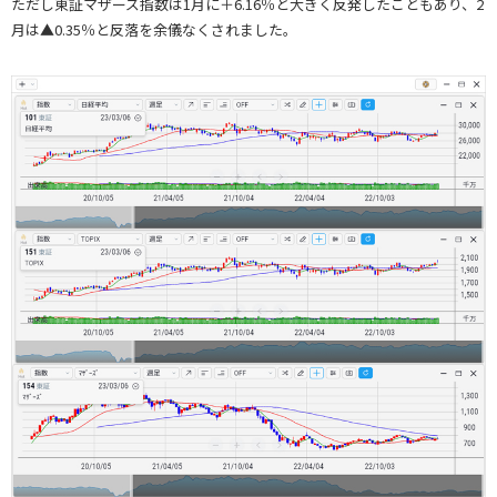
ただし東証マザーズ指数は1月に＋6.16％と大きく反発したこともあり、2
月は▲0.35％と反落を余儀なくされました。