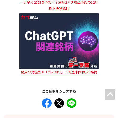
一足早く2023を予想！？連続2ケタ増益予想の12月
期本決算銘柄
驚異の対話型AI「ChatGPT」！関連米国株式5銘柄
この記事をシェアする