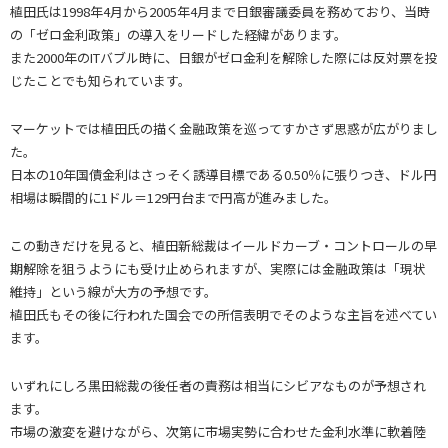
植田氏は1998年4月から2005年4月まで日銀審議委員を務めており、当時
の「ゼロ金利政策」の導入をリードした経緯があります。
また2000年のITバブル時に、日銀がゼロ金利を解除した際には反対票を投
じたことでも知られています。
マーケットでは植田氏の描く金融政策を巡ってすかさず思惑が広がりまし
た。
日本の10年国債金利はさっそく誘導目標である0.50％に張りつき、ドル円
相場は瞬間的に1ドル＝129円台まで円高が進みました。
この動きだけを見ると、植田新総裁はイールドカーブ・コントロールの早
期解除を狙うようにも受け止められますが、実際には金融政策は「現状
維持」という線が大方の予想です。
植田氏もその後に行われた国会での所信表明でそのような主旨を述べてい
ます。
いずれにしろ黒田総裁の後任者の責務は相当にシビアなものが予想され
ます。
市場の激変を避けながら、次第に市場実勢に合わせた金利水準に軟着陸