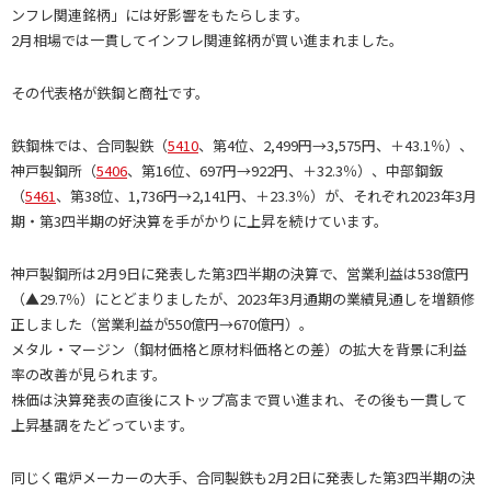
ンフレ関連銘柄」には好影響をもたらします。
2月相場では一貫してインフレ関連銘柄が買い進まれました。
その代表格が鉄鋼と商社です。
鉄鋼株では、合同製鉄（
5410
、第4位、2,499円→3,575円、＋43.1％）、
神戸製鋼所（
5406
、第16位、697円→922円、＋32.3％）、中部鋼鈑
（
5461
、第38位、1,736円→2,141円、＋23.3％）が、それぞれ2023年3月
期・第3四半期の好決算を手がかりに上昇を続けています。
神戸製鋼所は2月9日に発表した第3四半期の決算で、営業利益は538億円
（▲29.7％）にとどまりましたが、2023年3月通期の業績見通しを増額修
正しました（営業利益が550億円→670億円）。
メタル・マージン（鋼材価格と原材料価格との差）の拡大を背景に利益
率の改善が見られます。
株価は決算発表の直後にストップ高まで買い進まれ、その後も一貫して
上昇基調をたどっています。
同じく電炉メーカーの大手、合同製鉄も2月2日に発表した第3四半期の決