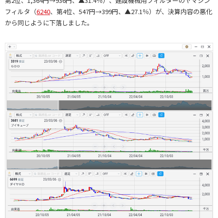
第2位、1,364円→936円、▲31.4％）、建設機械用フィルターのヤマシン
フィルタ（
6240
、第4位、547円→399円、▲27.1％）が、決算内容の悪化
から同じように下落しました。