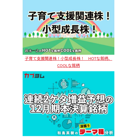
子育て支援関連株！小型成長株！ HOTな銘柄、
COOLな銘柄