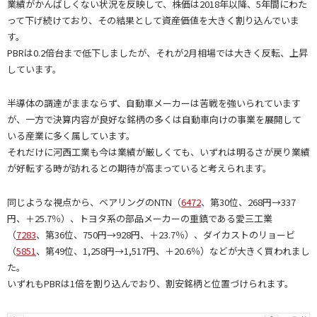
業績がかんばしくない状況を反映して、株価は2018年以降、5年間にわた
って下げ続けており、その結果として資産価値を大きく割り込んでいま
す。
PBRは0.2倍台まで低下しましたが、それが2月相場では大きく反転、上昇
しています。
半導体の調達がままならず、自動車メーカーは苦戦を強いられています
が、一方で決算内容が良好な銘柄の多くは自動車向けの事業を展開して
いる産業に多く属しています。
それだけに河西工業も今は業績が厳しくても、いずれは明るさが戻り業績
が好転する時が訪れるとの期待が高まっていると考えられます。
同じような視点から、ベアリングのNTN（
6472
、第30位、268円→337
円、＋25.7％）、トヨタ系の部品メーカーの重鎮である愛三工業
（
7283
、第36位、750円→928円、＋23.7％）、ダイカストのリョービ
（
5851
、第49位、1,258円→1,517円、＋20.6％）などが大きく買われまし
た。
いずれもPBRは1倍を割り込んでおり、割安銘柄と位置づけられます。