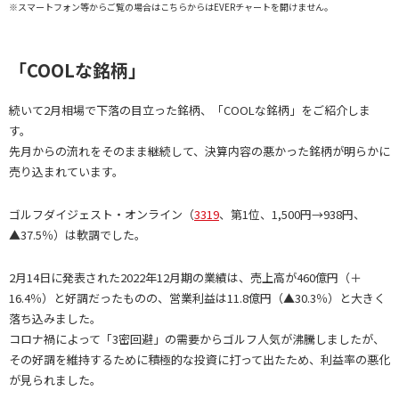
※スマートフォン等からご覧の場合はこちらからはEVERチャートを開けません。
「COOLな銘柄」
続いて2月相場で下落の目立った銘柄、「COOLな銘柄」をご紹介しま
す。
先月からの流れをそのまま継続して、決算内容の悪かった銘柄が明らかに
売り込まれています。
ゴルフダイジェスト・オンライン（
3319
、第1位、1,500円→938円、
▲37.5％）は軟調でした。
2月14日に発表された2022年12月期の業績は、売上高が460億円（＋
16.4％）と好調だったものの、営業利益は11.8億円（▲30.3％）と大きく
落ち込みました。
コロナ禍によって「3密回避」の需要からゴルフ人気が沸騰しましたが、
その好調を維持するために積極的な投資に打って出たため、利益率の悪化
が見られました。