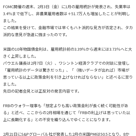
FOMC開催の週末、2月3日（金）に1月の雇用統計が発表され、失業率は
3.4％まで低下し、非農業雇用者数は＋51.7万人も増加したことが判明し
ました。
この結果を受けて、金融市場では早くもハト派的な見方が否定され、タカ
派的な意見が急速に強まったのです。
米国の10年物国債金利は、雇用統計前の3.39％から週末には3.73％へと大
きく上昇しました。
パウエル議長は2月7日（火）、ワシントン経済クラブでの対談に登壇し
「雇用統計のデータは驚きだった」、「（強いデータが出れば）市場が
思っている以上に政策金利を引き上げなければならない」と述べるに至り
ました。
先日の記者会見とは正反対の発言内容です。
FRBのウォラー理事も「想定よりも高い政策金利が長く続く可能性があ
る」と述べ、ここからの2月相場を通じて「FRBの利上げは思っていた以
上に長期化する」との不安を織り込んでゆくことになります。
2月21日にS&Pグローバル社が発表した2月の米国PMIは50.5となり、8か