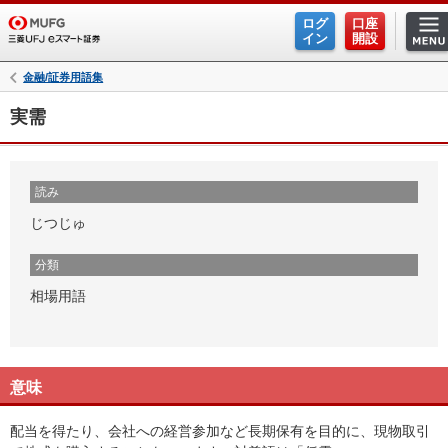
ログ
口座
イン
開設
金融/証券用語集
実需
読み
じつじゅ
分類
相場用語
意味
配当を得たり、会社への経営参加など長期保有を目的に、現物取引