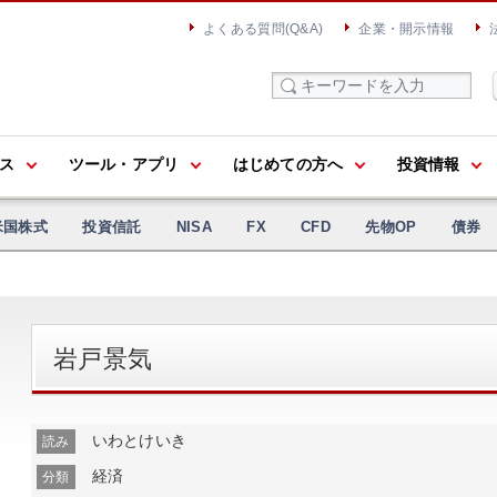
よくある質問(Q&A)
企業・開示情報
ス
ツール・アプリ
はじめての方へ
投資情報
米国株式
投資信託
NISA
FX
CFD
先物OP
債券
岩戸景気
いわとけいき
読み
経済
分類