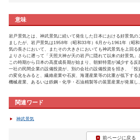
意味
岩戸景気とは、神武景気に続いて発生した日本における好景気の
ましたが、岩戸景気は1958年（昭和33年）6月から1961年（昭
気の長さにおいて、またその大きさにおいても神武景気を上回る
よりさらに遡って「天照大神が天の岩戸に隠れて以来の好景気」
この時期から日本の高度成長期が始まり、朝鮮特需が減少する反
一社の民間企業の設備投資が、別の会社の設備投資を招き、「投
の変化をみると、繊維産業や石炭、海運産業等の比重が低下する
機械産業、あるいは鉄鋼・化学・石油精製等の装置産業が発展し
関連ワード
神武景気
前ページに戻る