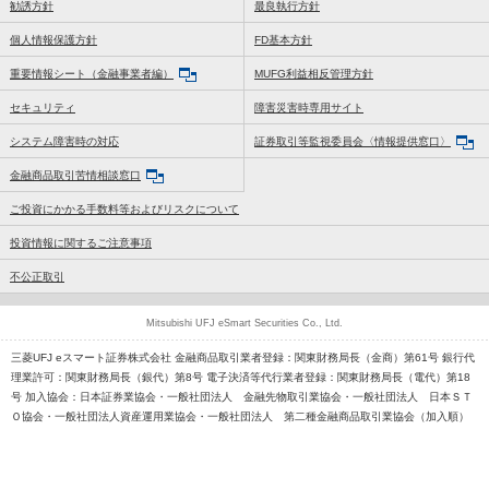
勧誘方針
最良執行方針
個人情報保護方針
FD基本方針
重要情報シート（金融事業者編）
MUFG利益相反管理方針
セキュリティ
障害災害時専用サイト
システム障害時の対応
証券取引等監視委員会〈情報提供窓口〉
金融商品取引苦情相談窓口
ご投資にかかる手数料等およびリスクについて
投資情報に関するご注意事項
不公正取引
Mitsubishi UFJ eSmart Securities Co., Ltd.
三菱UFJ eスマート証券株式会社 金融商品取引業者登録：関東財務局長（金商）第61号 銀行代
理業許可：関東財務局長（銀代）第8号 電子決済等代行業者登録：関東財務局長（電代）第18
号 加入協会：日本証券業協会・一般社団法人 金融先物取引業協会・一般社団法人 日本ＳＴ
Ｏ協会・一般社団法人資産運用業協会・一般社団法人 第二種金融商品取引業協会（加入順）