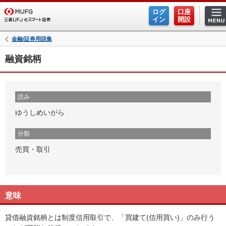
ログ
口座
イン
開設
金融/証券用語集
融資銘柄
読み
ゆうしめいがら
分類
売買・取引
意味
貸借融資銘柄とは制度信用取引で、「買建て(信用買い)」のみ行う