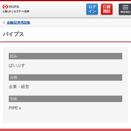
ログ
口座
イン
開設
金融/証券用語集
パイプス
読み
ぱいぷす
分類
企業・経営
別名
PIPEｓ