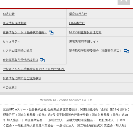
勧誘方針
最良執行方針
個人情報保護方針
FD基本方針
重要情報シート（金融事業者編）
MUFG利益相反管理方針
セキュリティ
障害災害時専用サイト
システム障害時の対応
証券取引等監視委員会〈情報提供窓口〉
金融商品取引苦情相談窓口
ご投資にかかる手数料等およびリスクについて
投資情報に関するご注意事項
不公正取引
Mitsubishi UFJ eSmart Securities Co., Ltd.
三菱UFJ eスマート証券株式会社 金融商品取引業者登録：関東財務局長（金商）第61号 銀行代
理業許可：関東財務局長（銀代）第8号 電子決済等代行業者登録：関東財務局長（電代）第18
号 加入協会：日本証券業協会・一般社団法人 金融先物取引業協会・一般社団法人 日本ＳＴ
Ｏ協会・一般社団法人資産運用業協会・一般社団法人 第二種金融商品取引業協会（加入順）