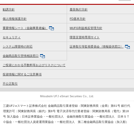
勧誘方針
最良執行方針
個人情報保護方針
FD基本方針
重要情報シート（金融事業者編）
MUFG利益相反管理方針
セキュリティ
障害災害時専用サイト
システム障害時の対応
証券取引等監視委員会〈情報提供窓口〉
金融商品取引苦情相談窓口
ご投資にかかる手数料等およびリスクについて
投資情報に関するご注意事項
不公正取引
Mitsubishi UFJ eSmart Securities Co., Ltd.
三菱UFJ eスマート証券株式会社 金融商品取引業者登録：関東財務局長（金商）第61号 銀行代
理業許可：関東財務局長（銀代）第8号 電子決済等代行業者登録：関東財務局長（電代）第18
号 加入協会：日本証券業協会・一般社団法人 金融先物取引業協会・一般社団法人 日本ＳＴ
Ｏ協会・一般社団法人資産運用業協会・一般社団法人 第二種金融商品取引業協会（加入順）