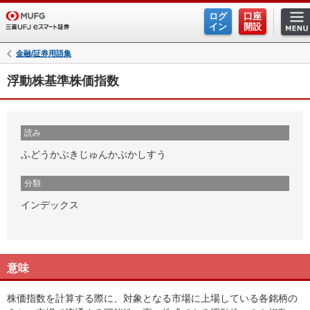
ログ
口座
イン
開設
金融/証券用語集
浮動株基準株価指数
読み
ふどうかぶきじゅんかぶかしすう
分類
インデックス
意味
株価指数を計算する際に、対象となる市場に上場している各銘柄の