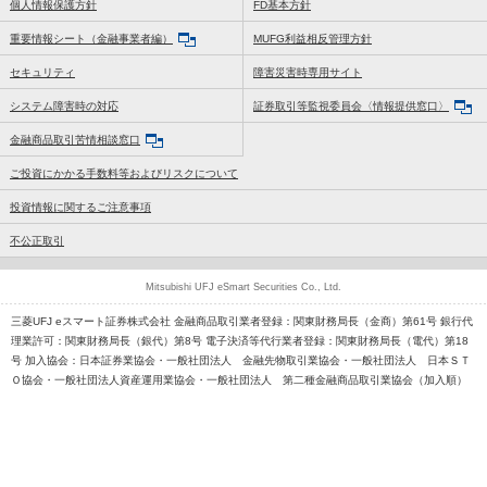
個人情報保護方針
FD基本方針
重要情報シート（金融事業者編）
MUFG利益相反管理方針
セキュリティ
障害災害時専用サイト
システム障害時の対応
証券取引等監視委員会〈情報提供窓口〉
金融商品取引苦情相談窓口
ご投資にかかる手数料等およびリスクについて
投資情報に関するご注意事項
不公正取引
Mitsubishi UFJ eSmart Securities Co., Ltd.
三菱UFJ eスマート証券株式会社 金融商品取引業者登録：関東財務局長（金商）第61号 銀行代
理業許可：関東財務局長（銀代）第8号 電子決済等代行業者登録：関東財務局長（電代）第18
号 加入協会：日本証券業協会・一般社団法人 金融先物取引業協会・一般社団法人 日本ＳＴ
Ｏ協会・一般社団法人資産運用業協会・一般社団法人 第二種金融商品取引業協会（加入順）