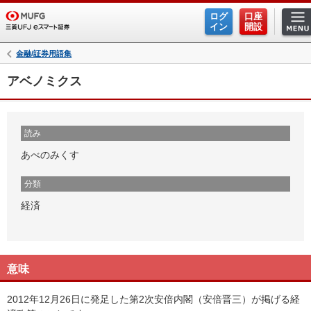
ログ
口座
イン
開設
金融/証券用語集
アベノミクス
読み
あべのみくす
分類
経済
意味
2012年12月26日に発足した第2次安倍内閣（安倍晋三）が掲げる経